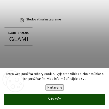
Sledovať na Instagrame
Tento web používa súbory cookie. Vyjadrite súhlas alebo nesúhlas s
ich používaním. Viac informácií nájdete
tu.
Copyright 2026
CubeSkateshop.sk
. Všetky práva vyhradené.
Upraviť nastavenie cookies
Nastavenie
Vytvořil
Shoptet
| Design
Shoptak.cz
Súhlasím