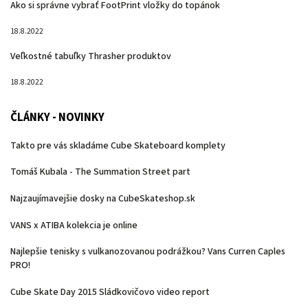
Ako si správne vybrať FootPrint vložky do topánok
18.8.2022
Veľkostné tabuľky Thrasher produktov
18.8.2022
ČLÁNKY - NOVINKY
Takto pre vás skladáme Cube Skateboard komplety
Tomáš Kubala - The Summation Street part
Najzaujímavejšie dosky na CubeSkateshop.sk
VANS x ATIBA kolekcia je online
Najlepšie tenisky s vulkanozovanou podrážkou? Vans Curren Caples
PRO!
Cube Skate Day 2015 Sládkovičovo video report