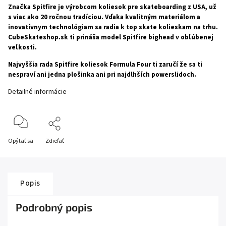
Značka Spitfire je výrobcom koliesok pre skateboarding z USA, už
s viac ako 20 ročnou tradíciou. Vďaka kvalitným materiálom a
inovatívnym technológiam sa radia k top skate kolieskam na trhu.
CubeSkateshop.sk ti prináša model Spitfire bighead v obľúbenej
veľkosti.
Najvyššia rada Spitfire koliesok Formula Four ti zaručí že sa ti
nespraví ani jedna plošinka ani pri najdlhších powerslidoch.
Detailné informácie
Opýtať sa
Zdieľať
Popis
Podrobný popis