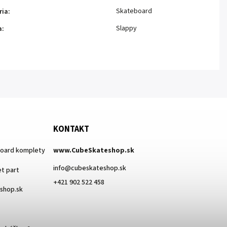
Skateboard
ria
:
Slappy
a
:
KONTAKT
board komplety
www.CubeSkateshop.sk
info
@
cubeskateshop.sk
t part
+421 902 522 458
eshop.sk