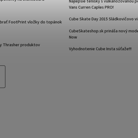
Najlepšie tenisky s vulkanozovanou 
Vans Curren Caples PRO!
Cube Skate Day 2015 Sládkovičovo v
ybrať FootPrint vložky do topánok
CubeSkateshop.sk prináša nový mode
Now
y Thrasher produktov
Vyhodnotenie Cube Insta súťaže!!!