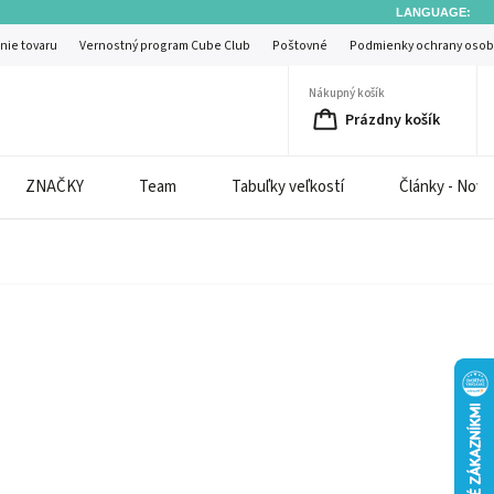
LANGUAGE:
nie tovaru
Vernostný program Cube Club
Poštovné
Podmienky ochrany osob
Nákupný košík
Prázdny košík
ZNAČKY
Team
Tabuľky veľkostí
Články - Novi