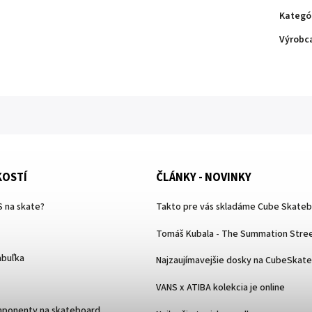
Kategó
Výrobc
KOSTÍ
ČLÁNKY - NOVINKY
 na skate?
Takto pre vás skladáme Cube Skate
Tomáš Kubala - The Summation Stree
abuľka
Najzaujímavejšie dosky na CubeSkat
VANS x ATIBA kolekcia je online
mponenty na skateboard