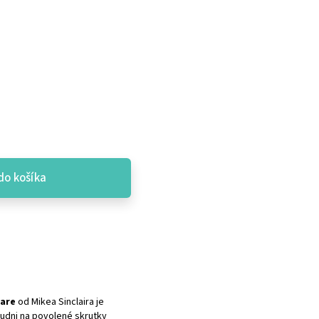
do košíka
are
od Mikea Sinclaira je
budni na povolené skrutky