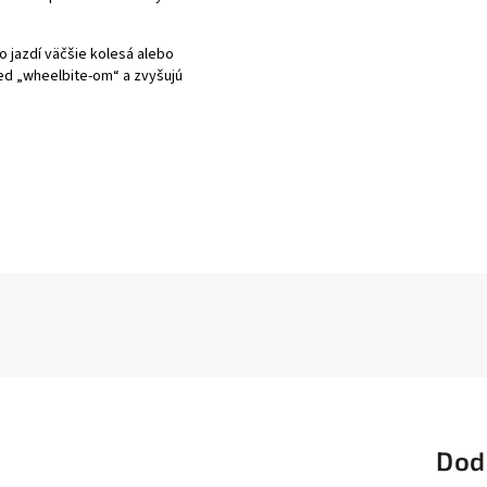
 jazdí väčšie kolesá alebo
pred „wheelbite-om“ a zvyšujú
Dod