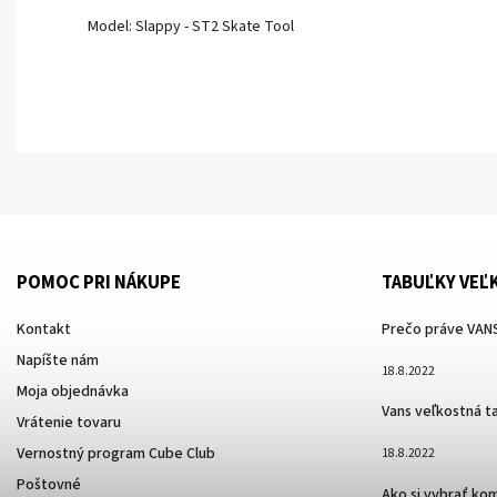
Model: Slappy - ST2 Skate Tool
POMOC PRI NÁKUPE
TABUĽKY VEĽ
Kontakt
Prečo práve VANS
Napíšte nám
18.8.2022
Moja objednávka
Vans veľkostná t
Vrátenie tovaru
Vernostný program Cube Club
18.8.2022
Poštovné
Ako si vybrať ko