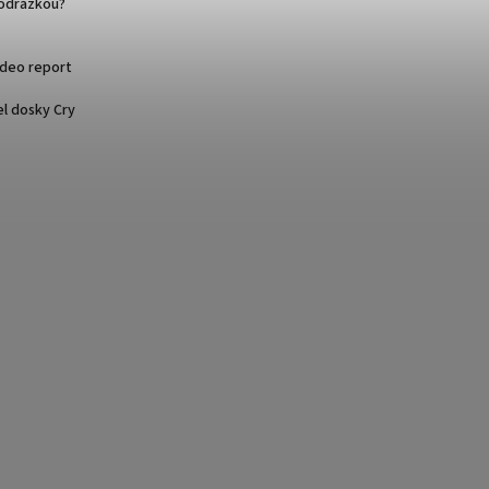
podrážkou?
ideo report
l dosky Cry