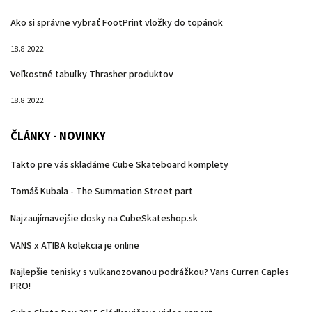
Ako si správne vybrať FootPrint vložky do topánok
18.8.2022
Veľkostné tabuľky Thrasher produktov
18.8.2022
ČLÁNKY - NOVINKY
Takto pre vás skladáme Cube Skateboard komplety
Tomáš Kubala - The Summation Street part
Najzaujímavejšie dosky na CubeSkateshop.sk
VANS x ATIBA kolekcia je online
Najlepšie tenisky s vulkanozovanou podrážkou? Vans Curren Caples
PRO!