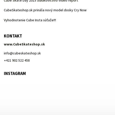
Cube Skate Day 2015 Sládkovičovo video report
CubeSkateshop.sk prináša nový model dosky Cry Now
Vyhodnotenie Cube Insta súťaže!!!
KONTAKT
www.CubeSkateshop.sk
info
@
cubeskateshop.sk
+421 902 522 458
INSTAGRAM