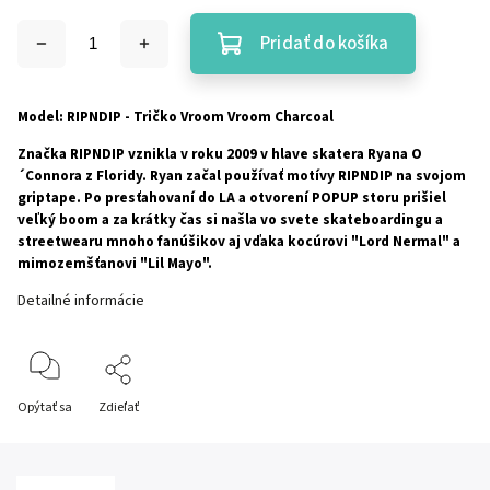
Pridať do košíka
Model: RIPNDIP - Tričko Vroom Vroom Charcoal
Značka RIPNDIP vznikla v roku 2009 v hlave skatera Ryana O
´Connora z Floridy. Ryan začal používať motívy RIPNDIP na svojom
griptape. Po presťahovaní do LA a otvorení POPUP storu prišiel
veľký boom a za krátky čas si našla vo svete skateboardingu a
streetwearu mnoho fanúšikov aj vďaka kocúrovi "Lord Nermal" a
mimozemšťanovi "Lil Mayo".
Detailné informácie
Opýtať sa
Zdieľať