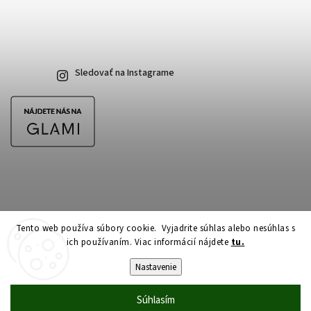
Sledovať na Instagrame
Tento web používa súbory cookie. Vyjadrite súhlas alebo nesúhlas s
ich používaním. Viac informácií nájdete
tu.
Copyright 2026
CubeSkateshop.sk
. Všetky práva vyhradené.
Upraviť nastavenie cookies
Nastavenie
Vytvořil
Shoptet
| Design
Shoptak.cz
Súhlasím