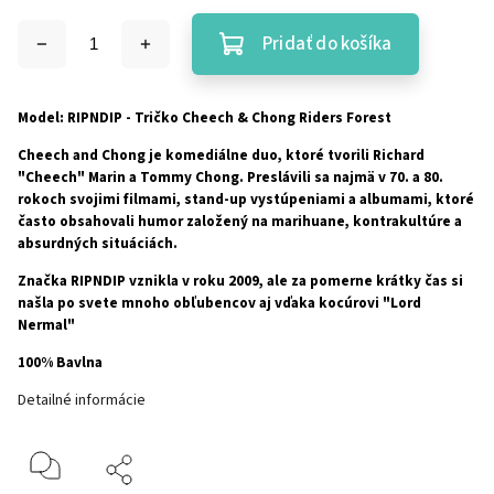
Pridať do košíka
Model: RIPNDIP - Tričko Cheech & Chong Riders Forest
Cheech and Chong
je komediálne duo, ktoré tvorili
Richard
"Cheech" Marin
a
Tommy Chong
. Preslávili sa najmä v 70. a 80.
rokoch svojimi filmami, stand-up vystúpeniami a albumami, ktoré
často obsahovali
humor založený na marihuane, kontrakultúre a
absurdných situáciách
.
Značka RIPNDIP vznikla v roku 2009, ale za pomerne krátky čas si
našla po svete mnoho obľubencov aj vďaka kocúrovi "Lord
Nermal"
100% Bavlna
Detailné informácie