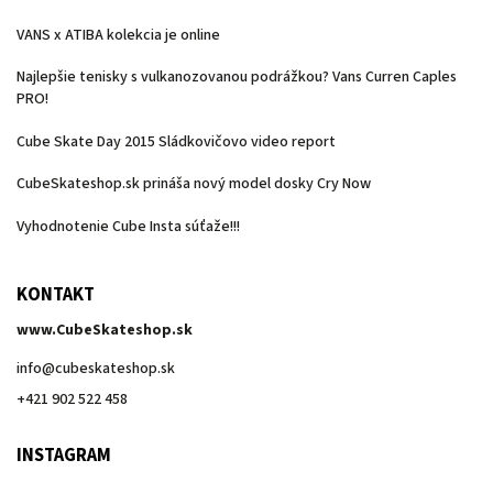
VANS x ATIBA kolekcia je online
Najlepšie tenisky s vulkanozovanou podrážkou? Vans Curren Caples
PRO!
Cube Skate Day 2015 Sládkovičovo video report
CubeSkateshop.sk prináša nový model dosky Cry Now
Vyhodnotenie Cube Insta súťaže!!!
KONTAKT
www.CubeSkateshop.sk
info
@
cubeskateshop.sk
+421 902 522 458
INSTAGRAM