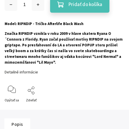
Pridať do košíka
Model: RIPNDIP - Tričko Afterlife Black Wash
Značka RIPNDIP vznikla v roku 2009 v hlave skatera Ryana O
´Connora z Floridy. Ryan začal používať motívy RIPNDIP na svojom
griptape. Po presťahovaní do LA a otvorení POPUP storu prišiel
veľký boom a za krátky čas si našla vo svete skateboardingu a
streetwearu mnoho fanúšikov aj vďaka kocúrovi "Lord Nermal" a
mimozemšťanovi "Lil Mayo".
Detailné informácie
Opýtať sa
Zdieľať
Popis