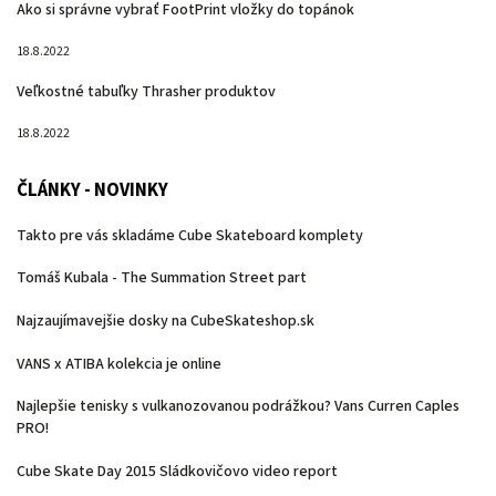
Ako si správne vybrať FootPrint vložky do topánok
18.8.2022
Veľkostné tabuľky Thrasher produktov
18.8.2022
ČLÁNKY - NOVINKY
Takto pre vás skladáme Cube Skateboard komplety
Tomáš Kubala - The Summation Street part
Najzaujímavejšie dosky na CubeSkateshop.sk
VANS x ATIBA kolekcia je online
Najlepšie tenisky s vulkanozovanou podrážkou? Vans Curren Caples
PRO!
Cube Skate Day 2015 Sládkovičovo video report