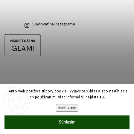
Sledovať na Instagrame
Tento web používa súbory cookie. Vyjadrite súhlas alebo nesúhlas s
ich používaním. Viac informácií nájdete
tu.
Copyright 2026
CubeSkateshop.sk
. Všetky práva vyhradené.
Upraviť nastavenie cookies
Nastavenie
Vytvořil
Shoptet
| Design
Shoptak.cz
Súhlasím