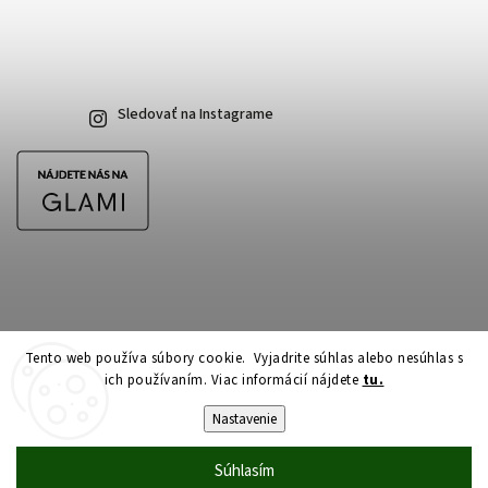
Sledovať na Instagrame
Tento web používa súbory cookie. Vyjadrite súhlas alebo nesúhlas s
ich používaním. Viac informácií nájdete
tu.
Copyright 2026
CubeSkateshop.sk
. Všetky práva vyhradené.
Upraviť nastavenie cookies
Nastavenie
Vytvořil
Shoptet
| Design
Shoptak.cz
Súhlasím