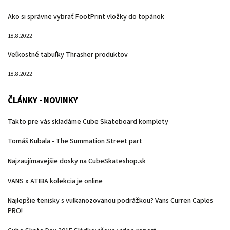
Ako si správne vybrať FootPrint vložky do topánok
18.8.2022
Veľkostné tabuľky Thrasher produktov
18.8.2022
ČLÁNKY - NOVINKY
Takto pre vás skladáme Cube Skateboard komplety
Tomáš Kubala - The Summation Street part
Najzaujímavejšie dosky na CubeSkateshop.sk
VANS x ATIBA kolekcia je online
Najlepšie tenisky s vulkanozovanou podrážkou? Vans Curren Caples
PRO!