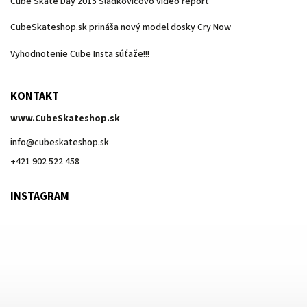
Cube Skate Day 2015 Sládkovičovo video report
CubeSkateshop.sk prináša nový model dosky Cry Now
Vyhodnotenie Cube Insta súťaže!!!
KONTAKT
www.CubeSkateshop.sk
info
@
cubeskateshop.sk
+421 902 522 458
INSTAGRAM