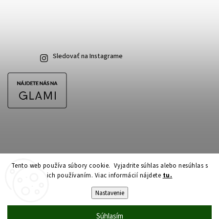
Sledovať na Instagrame
Tento web používa súbory cookie. Vyjadrite súhlas alebo nesúhlas s
ich používaním. Viac informácií nájdete
tu.
Copyright 2026
CubeSkateshop.sk
. Všetky práva vyhradené.
Upraviť nastavenie cookies
Nastavenie
Vytvořil
Shoptet
| Design
Shoptak.cz
Súhlasím