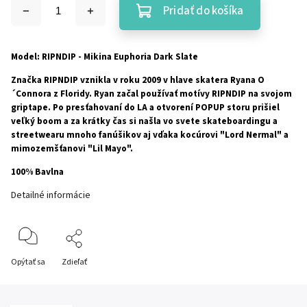
Pridať do košíka
Model: RIPNDIP - Mikina Euphoria Dark Slate
Značka RIPNDIP vznikla v roku 2009 v hlave skatera Ryana O
´Connora z Floridy. Ryan začal používať motívy RIPNDIP na svojom
griptape. Po presťahovaní do LA a otvorení POPUP storu prišiel
veľký boom a za krátky čas si našla vo svete skateboardingu a
streetwearu mnoho fanúšikov aj vďaka kocúrovi "Lord Nermal" a
mimozemšťanovi "Lil Mayo".
100% Bavlna
Detailné informácie
Opýtať sa
Zdieľať