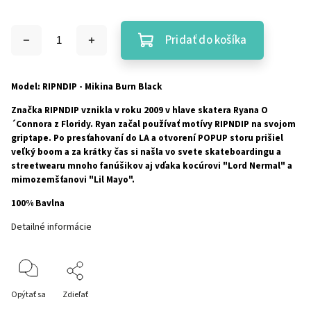
Pridať do košíka
Model: RIPNDIP - Mikina Burn Black
Značka RIPNDIP vznikla v roku 2009 v hlave skatera Ryana O
´Connora z Floridy. Ryan začal používať motívy RIPNDIP na svojom
griptape. Po presťahovaní do LA a otvorení POPUP storu prišiel
veľký boom a za krátky čas si našla vo svete skateboardingu a
streetwearu mnoho fanúšikov aj vďaka kocúrovi "Lord Nermal" a
mimozemšťanovi "Lil Mayo".
100% Bavlna
Detailné informácie
Opýtať sa
Zdieľať