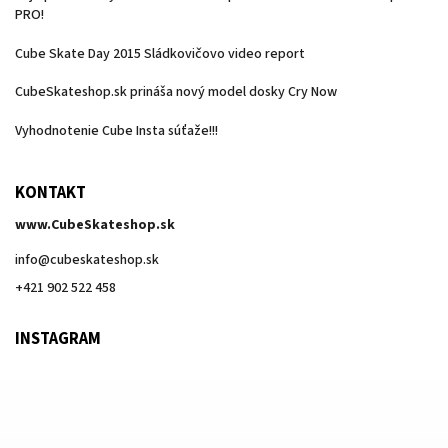
PRO!
Cube Skate Day 2015 Sládkovičovo video report
CubeSkateshop.sk prináša nový model dosky Cry Now
Vyhodnotenie Cube Insta súťaže!!!
KONTAKT
www.CubeSkateshop.sk
info
@
cubeskateshop.sk
+421 902 522 458
INSTAGRAM