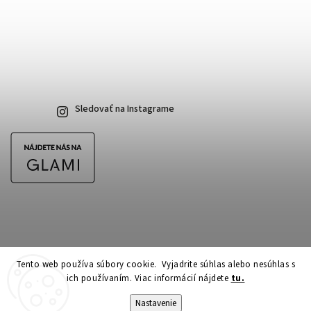
Sledovať na Instagrame
Tento web používa súbory cookie. Vyjadrite súhlas alebo nesúhlas s
ich používaním. Viac informácií nájdete
tu.
Copyright 2026
CubeSkateshop.sk
. Všetky práva vyhradené.
Upraviť nastavenie cookies
Nastavenie
Vytvořil
Shoptet
| Design
Shoptak.cz