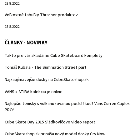
18.8.2022
Veľkostné tabuľky Thrasher produktov
18.8.2022
ČLÁNKY - NOVINKY
Takto pre vás skladáme Cube Skateboard komplety
Tomáš Kubala - The Summation Street part
Najzaujímavejšie dosky na CubeSkateshop.sk
VANS x ATIBA kolekcia je online
Najlepšie tenisky s vulkanozovanou podrážkou? Vans Curren Caples
PRO!
Cube Skate Day 2015 Sládkovičovo video report
CubeSkateshop.sk prináša nový model dosky Cry Now