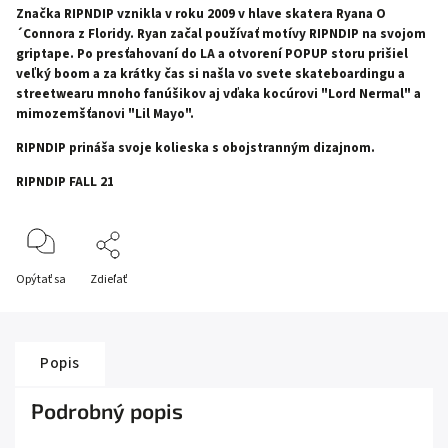
Značka RIPNDIP vznikla v roku 2009 v hlave skatera Ryana O
´Connora z Floridy. Ryan začal používať motívy RIPNDIP na svojom
griptape. Po presťahovaní do LA a otvorení POPUP storu prišiel
veľký boom a za krátky čas si našla vo svete skateboardingu a
streetwearu mnoho fanúšikov aj vďaka kocúrovi "Lord Nermal" a
mimozemšťanovi "Lil Mayo".
RIPNDIP prináša svoje kolieska s obojstranným dizajnom.
RIPNDIP FALL 21
Opýtať sa
Zdieľať
Popis
Podrobný popis