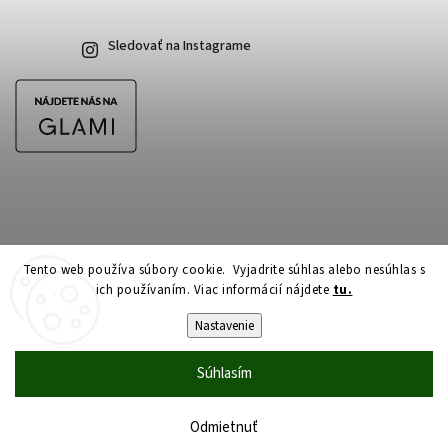
Sledovať na Instagrame
Tento web používa súbory cookie. Vyjadrite súhlas alebo nesúhlas s
ich používaním. Viac informácií nájdete
tu.
Copyright 2026
CubeSkateshop.sk
. Všetky práva vyhradené.
Upraviť nastavenie cookies
Nastavenie
Vytvořil
Shoptet
| Design
Shoptak.cz
Súhlasím
Odmietnuť