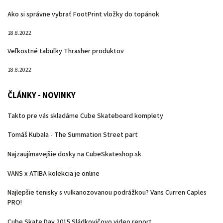
Ako si správne vybrať FootPrint vložky do topánok
18.8.2022
Veľkostné tabuľky Thrasher produktov
18.8.2022
ČLÁNKY - NOVINKY
Takto pre vás skladáme Cube Skateboard komplety
Tomáš Kubala - The Summation Street part
Najzaujímavejšie dosky na CubeSkateshop.sk
VANS x ATIBA kolekcia je online
Najlepšie tenisky s vulkanozovanou podrážkou? Vans Curren Caples
PRO!
Cube Skate Day 2015 Sládkovičovo video report