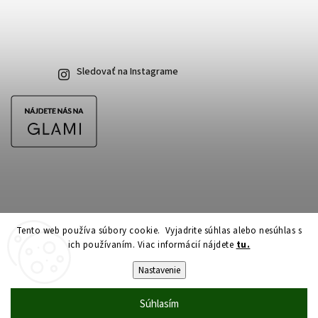
Sledovať na Instagrame
Tento web používa súbory cookie. Vyjadrite súhlas alebo nesúhlas s
ich používaním. Viac informácií nájdete
tu.
Copyright 2026
CubeSkateshop.sk
. Všetky práva vyhradené.
Upraviť nastavenie cookies
Nastavenie
Vytvořil
Shoptet
| Design
Shoptak.cz
Súhlasím