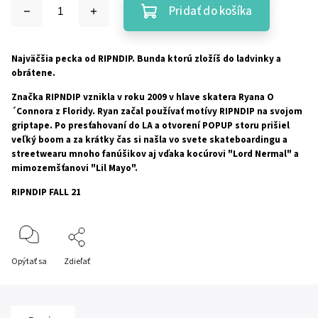
Pridať do košíka
Najväčšia pecka od RIPNDIP. Bunda ktorú zložíš do ladvinky a
obrátene.
Značka RIPNDIP vznikla v roku 2009 v hlave skatera Ryana O
´Connora z Floridy. Ryan začal používať motívy RIPNDIP na svojom
griptape. Po presťahovaní do LA a otvorení POPUP storu prišiel
veľký boom a za krátky čas si našla vo svete skateboardingu a
streetwearu mnoho fanúšikov aj vďaka kocúrovi "Lord Nermal" a
mimozemšťanovi "Lil Mayo".
RIPNDIP FALL 21
Opýtať sa
Zdieľať