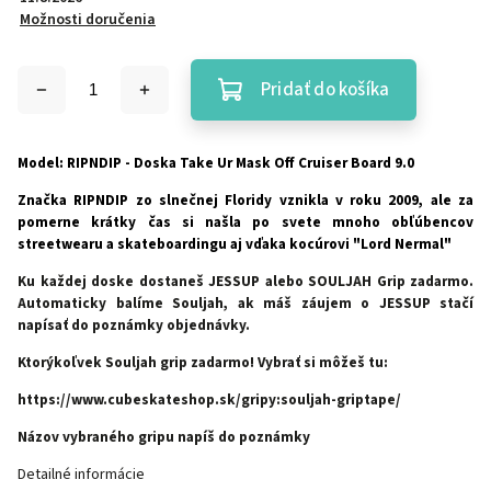
Možnosti doručenia
Pridať do košíka
Model: RIPNDIP - Doska Take Ur Mask Off Cruiser Board 9.0
Značka RIPNDIP zo slnečnej Floridy vznikla v roku 2009, ale za
pomerne krátky čas si našla po svete mnoho obľúbencov
streetwearu a skateboardingu aj vďaka kocúrovi "Lord Nermal"
Ku každej doske dostaneš JESSUP alebo SOULJAH Grip zadarmo.
Automaticky balíme Souljah, ak máš záujem o JESSUP stačí
napísať do poznámky objednávky.
Ktorýkoľvek Souljah grip zadarmo! Vybrať si môžeš tu:
https://www.cubeskateshop.sk/gripy:souljah-griptape/
Názov vybraného gripu napíš do poznámky
Detailné informácie