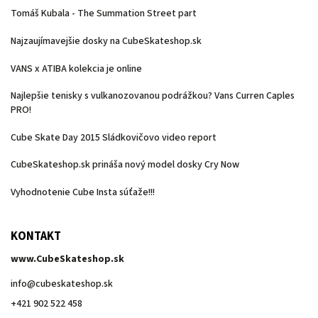
Tomáš Kubala - The Summation Street part
Najzaujímavejšie dosky na CubeSkateshop.sk
VANS x ATIBA kolekcia je online
Najlepšie tenisky s vulkanozovanou podrážkou? Vans Curren Caples
PRO!
Cube Skate Day 2015 Sládkovičovo video report
CubeSkateshop.sk prináša nový model dosky Cry Now
Vyhodnotenie Cube Insta súťaže!!!
KONTAKT
www.CubeSkateshop.sk
info
@
cubeskateshop.sk
+421 902 522 458