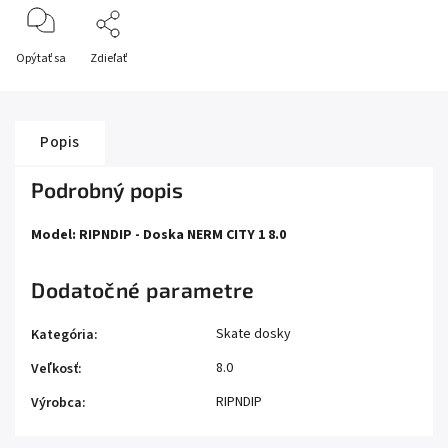
Opýtať sa
Zdieľať
Popis
Podrobný popis
Model: RIPNDIP - Doska NERM CITY 1 8.0
Dodatočné parametre
Skate dosky
Kategória
:
8.0
Veľkosť
:
RIPNDIP
Výrobca
: