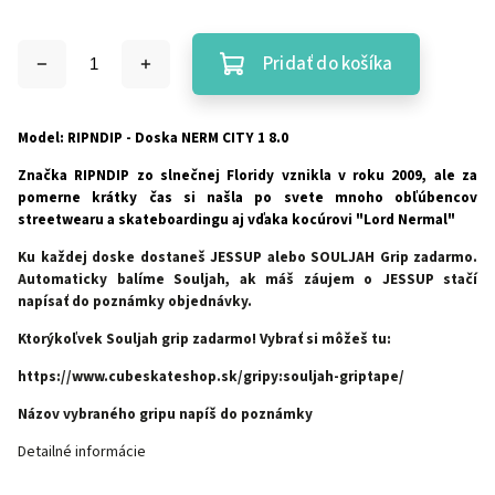
Pridať do košíka
Model: RIPNDIP - Doska NERM CITY 1 8.0
Značka RIPNDIP zo slnečnej Floridy vznikla v roku 2009, ale za
pomerne krátky čas si našla po svete mnoho obľúbencov
streetwearu a skateboardingu aj vďaka kocúrovi "Lord Nermal"
Ku každej doske dostaneš JESSUP alebo SOULJAH Grip zadarmo.
Automaticky balíme Souljah, ak máš záujem o JESSUP stačí
napísať do poznámky objednávky.
Ktorýkoľvek Souljah grip zadarmo! Vybrať si môžeš tu:
https://www.cubeskateshop.sk/gripy:souljah-griptape/
Názov vybraného gripu napíš do poznámky
Detailné informácie