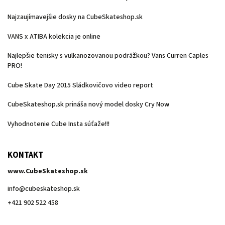
Najzaujímavejšie dosky na CubeSkateshop.sk
VANS x ATIBA kolekcia je online
Najlepšie tenisky s vulkanozovanou podrážkou? Vans Curren Caples
PRO!
Cube Skate Day 2015 Sládkovičovo video report
CubeSkateshop.sk prináša nový model dosky Cry Now
Vyhodnotenie Cube Insta súťaže!!!
KONTAKT
www.CubeSkateshop.sk
info
@
cubeskateshop.sk
+421 902 522 458