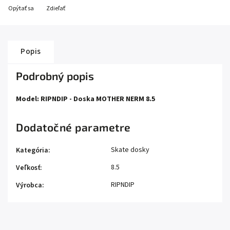
Opýtať sa
Zdieľať
Popis
Podrobný popis
Model: RIPNDIP - Doska MOTHER NERM 8.5
Dodatočné parametre
Skate dosky
Kategória
:
8.5
Veľkosť
:
RIPNDIP
Výrobca
: