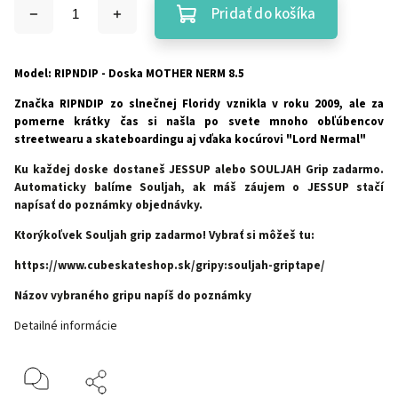
Pridať do košíka
Model: RIPNDIP - Doska MOTHER NERM 8.5
Značka RIPNDIP zo slnečnej Floridy vznikla v roku 2009, ale za
pomerne krátky čas si našla po svete mnoho obľúbencov
streetwearu a skateboardingu aj vďaka kocúrovi "Lord Nermal"
Ku každej doske dostaneš JESSUP alebo SOULJAH Grip zadarmo.
Automaticky balíme Souljah, ak máš záujem o JESSUP stačí
napísať do poznámky objednávky.
Ktorýkoľvek Souljah grip zadarmo! Vybrať si môžeš tu:
https://www.cubeskateshop.sk/gripy:souljah-griptape/
Názov vybraného gripu napíš do poznámky
Detailné informácie