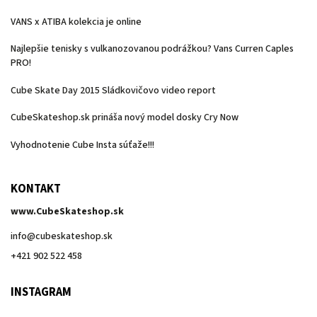
VANS x ATIBA kolekcia je online
Najlepšie tenisky s vulkanozovanou podrážkou? Vans Curren Caples
PRO!
Cube Skate Day 2015 Sládkovičovo video report
CubeSkateshop.sk prináša nový model dosky Cry Now
Vyhodnotenie Cube Insta súťaže!!!
KONTAKT
www.CubeSkateshop.sk
info
@
cubeskateshop.sk
+421 902 522 458
INSTAGRAM