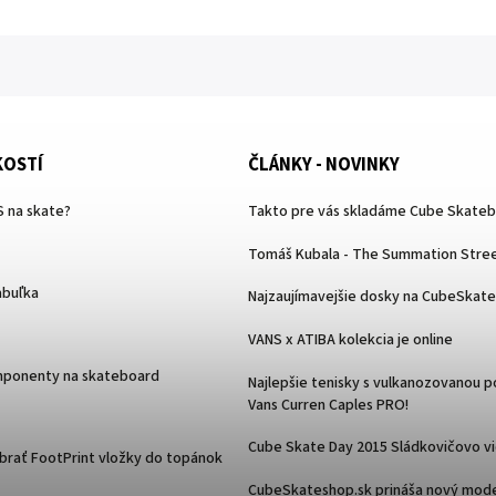
KOSTÍ
ČLÁNKY - NOVINKY
 na skate?
Takto pre vás skladáme Cube Skate
Tomáš Kubala - The Summation Stree
abuľka
Najzaujímavejšie dosky na CubeSkat
VANS x ATIBA kolekcia je online
mponenty na skateboard
Najlepšie tenisky s vulkanozovanou 
Vans Curren Caples PRO!
Cube Skate Day 2015 Sládkovičovo v
ybrať FootPrint vložky do topánok
CubeSkateshop.sk prináša nový mode