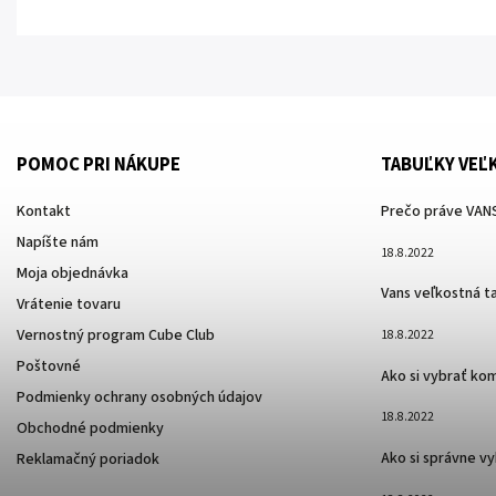
POMOC PRI NÁKUPE
TABUĽKY VEĽ
Kontakt
Prečo práve VANS
Napíšte nám
18.8.2022
Moja objednávka
Vans veľkostná t
Vrátenie tovaru
Vernostný program Cube Club
18.8.2022
Poštovné
Ako si vybrať ko
Podmienky ochrany osobných údajov
18.8.2022
Obchodné podmienky
Ako si správne v
Reklamačný poriadok