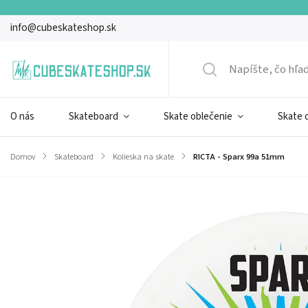
info@cubeskateshop.sk
O nás
Skateboard
Skate oblečenie
Skate 
Domov
/
Skateboard
/
Kolieska na skate
/
RICTA - Sparx 99a 51mm
Značka:
Ricta