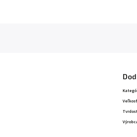
Dod
Kategó
Veľkosť
Tvrdos
Výrobc