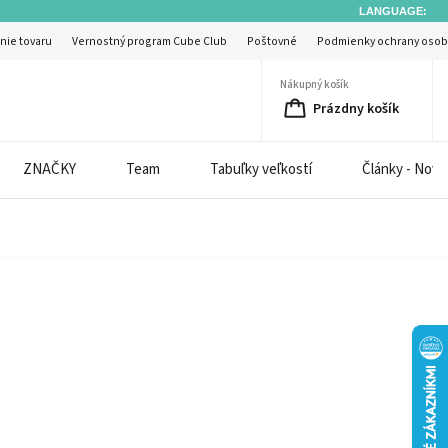
LANGUAGE:
nie tovaru
Vernostný program Cube Club
Poštovné
Podmienky ochrany osob
Nákupný košík
Prázdny košík
ZNAČKY
Team
Tabuľky veľkostí
Články - Novi