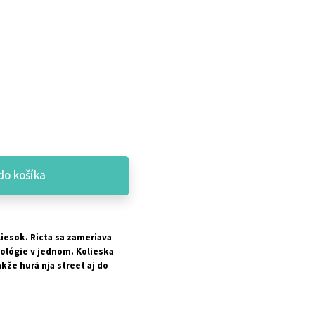
do košíka
iesok. Ricta sa zameriava
hnológie v jednom. Kolieska
kže hurá nja street aj do