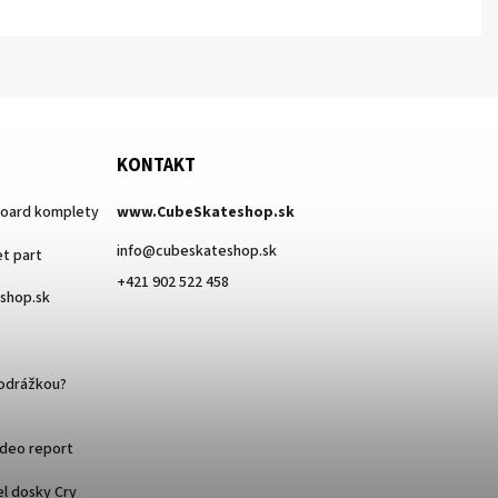
KONTAKT
board komplety
www.CubeSkateshop.sk
info
@
cubeskateshop.sk
t part
+421 902 522 458
eshop.sk
podrážkou?
ideo report
l dosky Cry