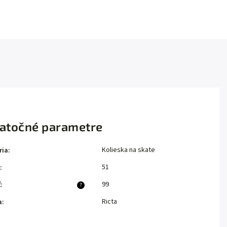
atočné parametre
Kolieska na skate
ria
:
51
:
99
ť
:
?
Ricta
a
: