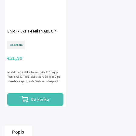
Enjoi - 8ks Teenish ABEC 7
Skladom
€21,99
Model: Enjoi - 8ks Teenish ABEC 7 Enjoy
Teenis ABEC 7 ložiská ti zaručia jazdu po
streete ako po masle. Sada obsahuje až
10ks ložísk. Takže 2...
Do košíka
Popis