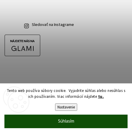
Sledovať na Instagrame
Tento web používa súbory cookie. Vyjadrite súhlas alebo nesúhlas s
ich používaním. Viac informácií nájdete
tu.
Copyright 2026
CubeSkateshop.sk
. Všetky práva vyhradené.
Upraviť nastavenie cookies
Nastavenie
Vytvořil
Shoptet
| Design
Shoptak.cz
Súhlasím