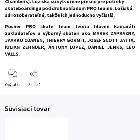
Chambers).
Loži
ská sú vytvorené presne pre potreby
skateboardingu pod drobnohľadom PRO teamu. Ložiská
sú rozoberateľné, takže ich jednoducho vyčistíš.
Pusher PRO skate team tvoria hlavne kamaráti
zakladateľov a výborný skateri ako MAREK ZAPRAZNY,
JAAKKO OJANEN, THIERRY GORMIT, JOSEF SCOTT JATTA,
KILIAN ZEHNDER, ANTONY LOPEZ, DANIEL JENKS, LEO
VALLS.
Opýtať sa
Zdieľať
Súvisiaci tovar