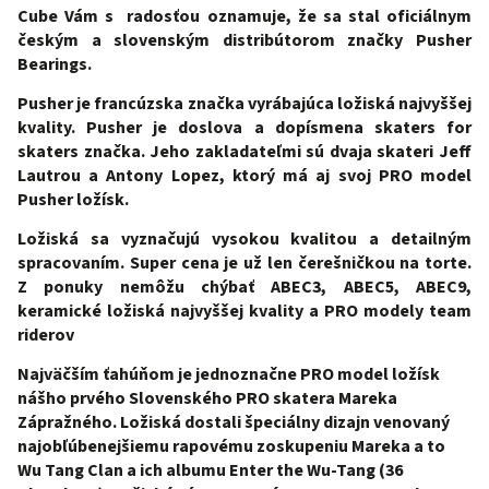
Cube Vám s radosťou oznamuje, že sa stal oficiálnym
českým a slovenským distribútorom značky Pusher
Bearings.
Pusher je francúzska značka vyrábajúca ložiská najvyššej
kvality. Pusher je doslova a dopísmena skaters for
skaters značka. Jeho zakladateľmi sú dvaja skateri Jeff
Lautrou a Antony Lopez, ktorý má aj svoj PRO model
Pusher ložísk.
Ložiská sa vyznačujú vysokou kvalitou a detailným
spracovaním. Super cena je už len čerešničkou na torte.
Z ponuky nemôžu chýbať ABEC3, ABEC5, ABEC9,
keramické ložiská najvyššej kvality a PRO modely team
riderov
Najväčším ťahúňom je jednoznačne PRO model ložísk
nášho prvého Slovenského PRO skatera Mareka
Zápražného. Ložiská dostali špeciálny dizajn venovaný
najobľúbenejšiemu rapovému zoskupeniu Mareka a to
Wu Tang Clan a ich albumu Enter the Wu-Tang (36