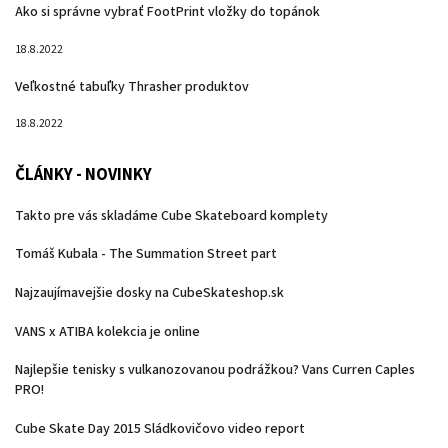
Ako si správne vybrať FootPrint vložky do topánok
18.8.2022
Veľkostné tabuľky Thrasher produktov
18.8.2022
ČLÁNKY - NOVINKY
Takto pre vás skladáme Cube Skateboard komplety
Tomáš Kubala - The Summation Street part
Najzaujímavejšie dosky na CubeSkateshop.sk
VANS x ATIBA kolekcia je online
Najlepšie tenisky s vulkanozovanou podrážkou? Vans Curren Caples
PRO!
Cube Skate Day 2015 Sládkovičovo video report