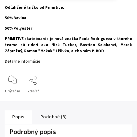
Odľahčené tričko od Primitive.
50% Bavlna
50% Polyester
PRIMITIVE skateboards je nová značka Paula Rodrigueza v ktorého
teame sú rideri ako Nick Tucker, Bastien Salabanzi, Marek
Zápražný, Roman "Makak" Lišivka, alebo sám P-ROD
Detailné informácie
Opýtať sa
Zdieľať
Popis
Podobné (8)
Podrobný popis