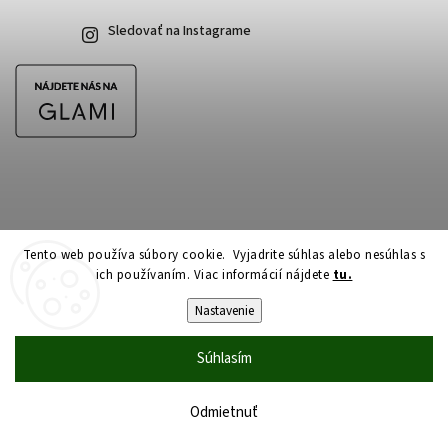
Sledovať na Instagrame
Tento web používa súbory cookie. Vyjadrite súhlas alebo nesúhlas s
ich používaním. Viac informácií nájdete
tu.
Copyright 2026
CubeSkateshop.sk
. Všetky práva vyhradené.
Upraviť nastavenie cookies
Nastavenie
Vytvořil
Shoptet
| Design
Shoptak.cz
Súhlasím
Odmietnuť