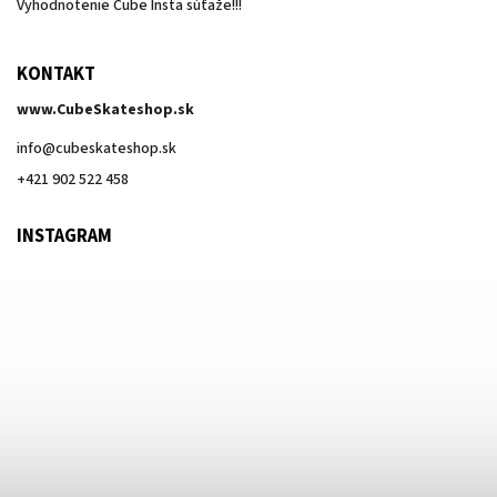
Vyhodnotenie Cube Insta súťaže!!!
KONTAKT
www.CubeSkateshop.sk
info
@
cubeskateshop.sk
+421 902 522 458
INSTAGRAM