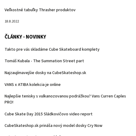
Veľkostné tabuľky Thrasher produktov
18.8.2022
ČLÁNKY - NOVINKY
Takto pre vás skladáme Cube Skateboard komplety
Tomáš Kubala - The Summation Street part
Najzaujímavejšie dosky na CubeSkateshop.sk
VANS x ATIBA kolekcia je online
Najlepšie tenisky s vulkanozovanou podrážkou? Vans Curren Caples
PRO!
Cube Skate Day 2015 Sládkovičovo video report
CubeSkateshop.sk prináša nový model dosky Cry Now