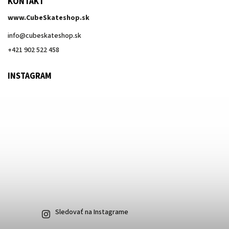
KONTAKT
www.CubeSkateshop.sk
info
@
cubeskateshop.sk
+421 902 522 458
INSTAGRAM
Sledovať na Instagrame