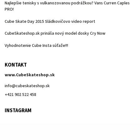
Najlepšie tenisky s vulkanozovanou podrážkou? Vans Curren Caples
PRO!
Cube Skate Day 2015 Sládkovičovo video report
CubeSkateshop.sk prináša nový model dosky Cry Now
Vyhodnotenie Cube Insta súťaže!!!
KONTAKT
www.CubeSkateshop.sk
info
@
cubeskateshop.sk
+421 902 522 458
INSTAGRAM