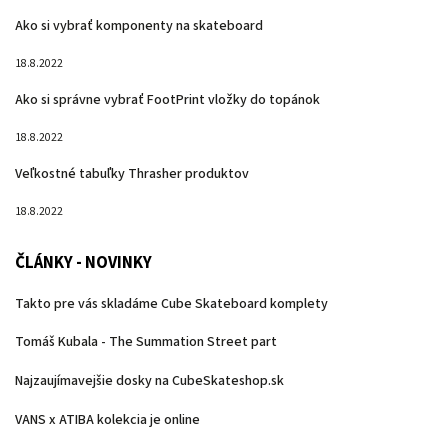
Ako si vybrať komponenty na skateboard
18.8.2022
Ako si správne vybrať FootPrint vložky do topánok
18.8.2022
Veľkostné tabuľky Thrasher produktov
18.8.2022
ČLÁNKY - NOVINKY
Takto pre vás skladáme Cube Skateboard komplety
Tomáš Kubala - The Summation Street part
Najzaujímavejšie dosky na CubeSkateshop.sk
VANS x ATIBA kolekcia je online