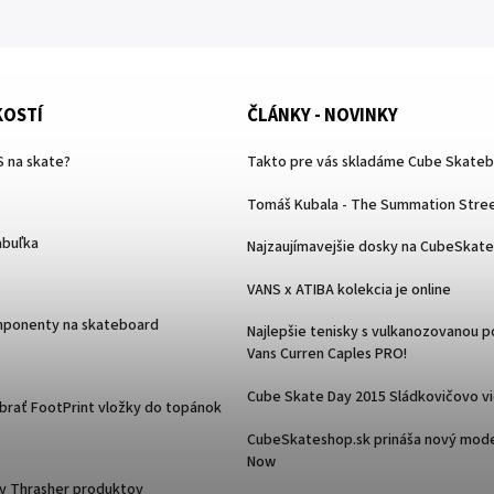
KOSTÍ
ČLÁNKY - NOVINKY
 na skate?
Takto pre vás skladáme Cube Skate
Tomáš Kubala - The Summation Stree
abuľka
Najzaujímavejšie dosky na CubeSkat
VANS x ATIBA kolekcia je online
mponenty na skateboard
Najlepšie tenisky s vulkanozovanou 
Vans Curren Caples PRO!
Cube Skate Day 2015 Sládkovičovo v
ybrať FootPrint vložky do topánok
CubeSkateshop.sk prináša nový mode
Now
y Thrasher produktov