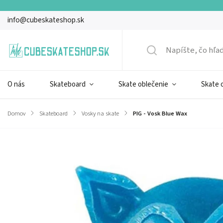
info@cubeskateshop.sk
O nás
Skateboard
Skate oblečenie
Skate 
Domov
/
Skateboard
/
Vosky na skate
/
PIG - Vosk Blue Wax
Značka:
Pig