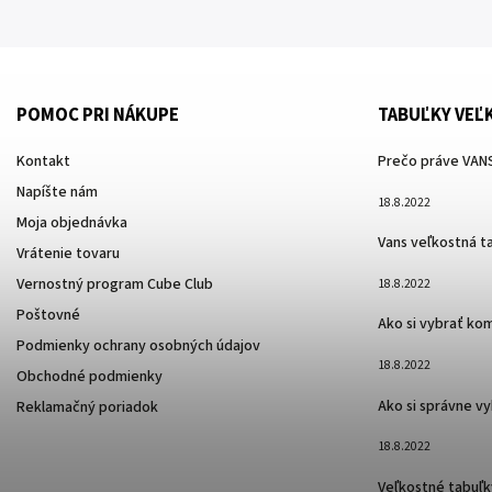
POMOC PRI NÁKUPE
TABUĽKY VEĽ
Kontakt
Prečo práve VANS
Napíšte nám
18.8.2022
Moja objednávka
Vans veľkostná t
Vrátenie tovaru
Vernostný program Cube Club
18.8.2022
Poštovné
Ako si vybrať ko
Podmienky ochrany osobných údajov
18.8.2022
Obchodné podmienky
Ako si správne v
Reklamačný poriadok
18.8.2022
Veľkostné tabuľk