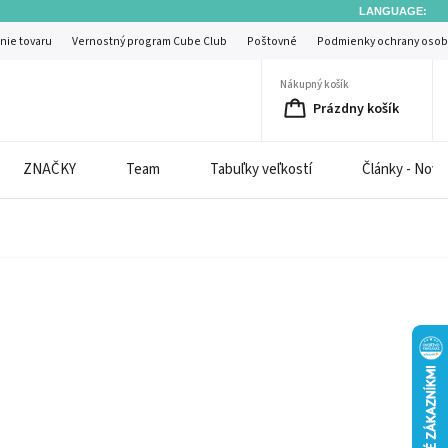
LANGUAGE:
nie tovaru
Vernostný program Cube Club
Poštovné
Podmienky ochrany osob
Nákupný košík
Prázdny košík
ZNAČKY
Team
Tabuľky veľkostí
Články - Novi