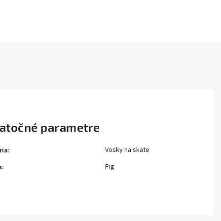
atočné parametre
Vosky na skate
ria
:
Pig
a
: