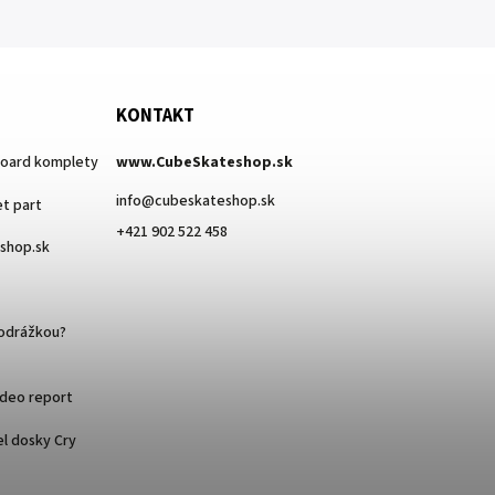
KONTAKT
board komplety
www.CubeSkateshop.sk
info
@
cubeskateshop.sk
t part
+421 902 522 458
eshop.sk
podrážkou?
ideo report
l dosky Cry