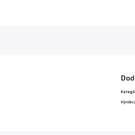
Dod
Kategó
Výrobc