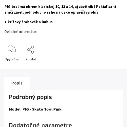
PIG tool má okrem klasickej 10, 13 a 14, aj závitník ! Pokiaľ sa ti
zničí závit, jednoducho si ho na oske opravíš/vyrobíš!
+ krížový šrobovák a imbus
Detailné informácie
Opýtať sa
Zdieľať
Popis
Podrobný popis
Model: PIG - Skate Tool Pink
Dodatočné parametre