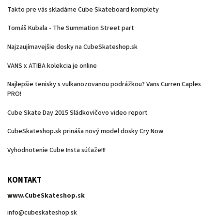
Takto pre vás skladáme Cube Skateboard komplety
Tomáš Kubala - The Summation Street part
Najzaujímavejšie dosky na CubeSkateshop.sk
VANS x ATIBA kolekcia je online
Najlepšie tenisky s vulkanozovanou podrážkou? Vans Curren Caples
PRO!
Cube Skate Day 2015 Sládkovičovo video report
CubeSkateshop.sk prináša nový model dosky Cry Now
Vyhodnotenie Cube Insta súťaže!!!
KONTAKT
www.CubeSkateshop.sk
info
@
cubeskateshop.sk