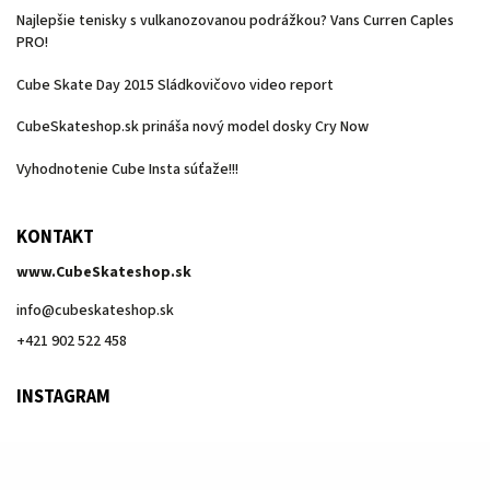
Najlepšie tenisky s vulkanozovanou podrážkou? Vans Curren Caples
PRO!
Cube Skate Day 2015 Sládkovičovo video report
CubeSkateshop.sk prináša nový model dosky Cry Now
Vyhodnotenie Cube Insta súťaže!!!
KONTAKT
www.CubeSkateshop.sk
info
@
cubeskateshop.sk
+421 902 522 458
INSTAGRAM