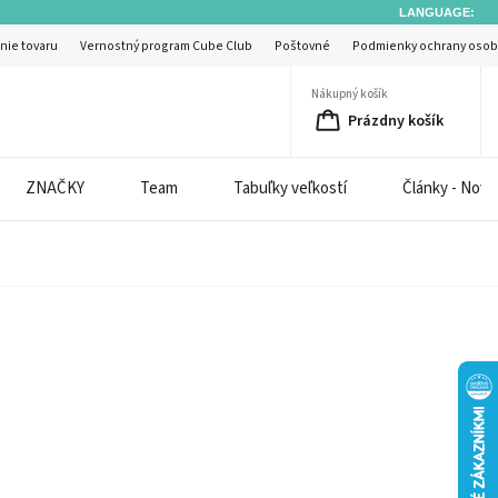
LANGUAGE:
nie tovaru
Vernostný program Cube Club
Poštovné
Podmienky ochrany osob
Nákupný košík
Prázdny košík
ZNAČKY
Team
Tabuľky veľkostí
Články - Novi