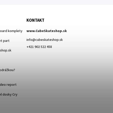
KONTAKT
board komplety
www.CubeSkateshop.sk
info
@
cubeskateshop.sk
t part
+421 902 522 458
eshop.sk
podrážkou?
ideo report
l dosky Cry