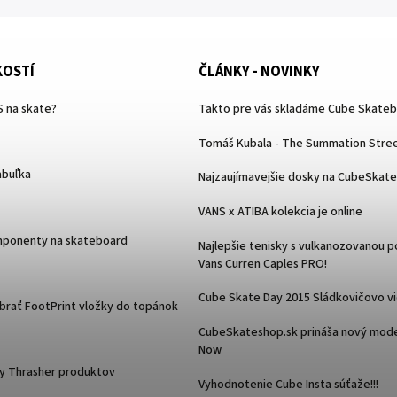
KOSTÍ
ČLÁNKY - NOVINKY
 na skate?
Takto pre vás skladáme Cube Skate
Tomáš Kubala - The Summation Stree
abuľka
Najzaujímavejšie dosky na CubeSkat
VANS x ATIBA kolekcia je online
mponenty na skateboard
Najlepšie tenisky s vulkanozovanou 
Vans Curren Caples PRO!
Cube Skate Day 2015 Sládkovičovo v
ybrať FootPrint vložky do topánok
CubeSkateshop.sk prináša nový mode
Now
y Thrasher produktov
Vyhodnotenie Cube Insta súťaže!!!