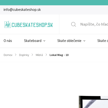
info@cubeskateshop.sk
O nás
Skateboard
Skate oblečenie
Skate 
Domov
/
Doplnky
/
Médiá
/
Lokal Mag - 10
Značka:
Lokal Mag