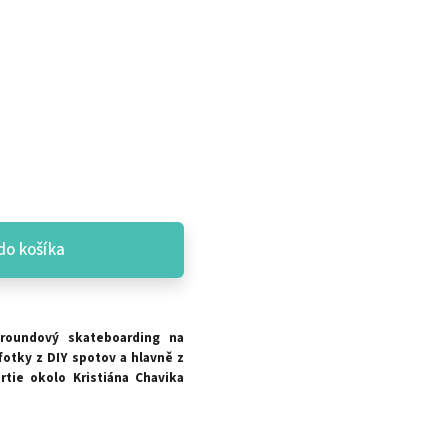
do košíka
roundový skateboarding na
otky z DIY spotov a hlavně z
tie okolo Kristiána Chavika