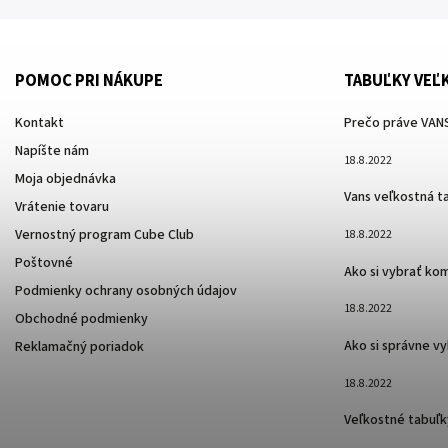
POMOC PRI NÁKUPE
TABUĽKY VEĽ
Kontakt
Prečo práve VANS
Napíšte nám
18.8.2022
Moja objednávka
Vans veľkostná t
Vrátenie tovaru
Vernostný program Cube Club
18.8.2022
Poštovné
Ako si vybrať ko
Podmienky ochrany osobných údajov
18.8.2022
Obchodné podmienky
Ako si správne v
Reklamačný poriadok
18.8.2022
Veľkostné tabuľk