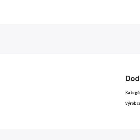
Dod
Kategó
Výrobc