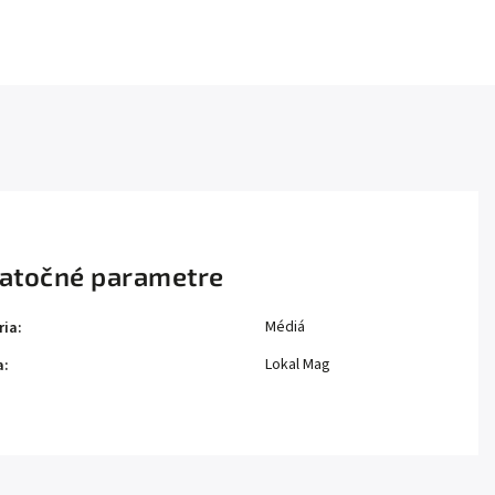
atočné parametre
Médiá
ria
:
Lokal Mag
a
: