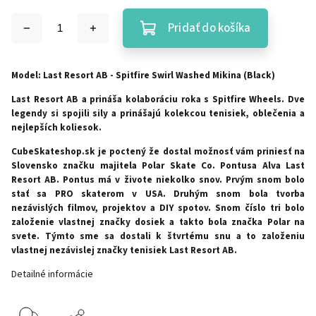
Pridať do košíka
Model: Last Resort AB - Spitfire Swirl Washed Mikina (Black)
Last Resort AB a prináša kolaboráciu roka s Spitfire Wheels. Dve
legendy si spojili sily a prinášajú kolekcou tenisiek, oblečenia a
nejlepších koliesok.
CubeSkateshop.sk je poctený že dostal možnosť vám priniesť na
Slovensko značku majitela Polar Skate Co. Pontusa Alva Last
Resort AB. Pontus má v živote niekolko snov. Prvým snom bolo
stať sa PRO skaterom v USA. Druhým snom bola tvorba
nezávislých filmov, projektov a DIY spotov. Snom číslo tri bolo
založenie vlastnej značky dosiek a takto bola značka Polar na
svete. Týmto sme sa dostali k štvrtému snu a to založeniu
vlastnej nezávislej značky tenisiek Last Resort AB.
Detailné informácie