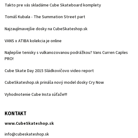
Takto pre vás skladáme Cube Skateboard komplety
Tomáš Kubala - The Summation Street part
Najzaujímavejšie dosky na CubeSkateshop.sk
VANS x ATIBA kolekcia je online
Najlepšie tenisky s vulkanozovanou podrážkou? Vans Curren Caples
PRO!
Cube Skate Day 2015 Sládkovičovo video report
CubeSkateshop.sk prináša nový model dosky Cry Now
Vyhodnotenie Cube Insta súťaže!!!
KONTAKT
www.CubeSkateshop.sk
info
@
cubeskateshop.sk