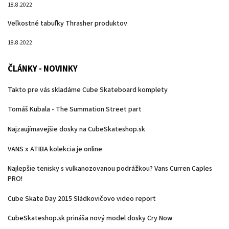
18.8.2022
Veľkostné tabuľky Thrasher produktov
18.8.2022
ČLÁNKY - NOVINKY
Takto pre vás skladáme Cube Skateboard komplety
Tomáš Kubala - The Summation Street part
Najzaujímavejšie dosky na CubeSkateshop.sk
VANS x ATIBA kolekcia je online
Najlepšie tenisky s vulkanozovanou podrážkou? Vans Curren Caples
PRO!
Cube Skate Day 2015 Sládkovičovo video report
CubeSkateshop.sk prináša nový model dosky Cry Now