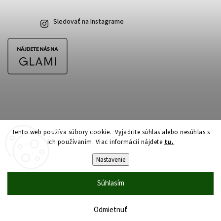
Sledovať na Instagrame
Tento web používa súbory cookie. Vyjadrite súhlas alebo nesúhlas s
ich používaním. Viac informácií nájdete
tu.
Copyright 2026
CubeSkateshop.sk
. Všetky práva vyhradené.
Upraviť nastavenie cookies
Nastavenie
Vytvořil
Shoptet
| Design
Shoptak.cz
Súhlasím
Odmietnuť