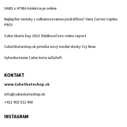
VANS x ATIBA kolekcia je online
Najlepšie tenisky s vulkanozovanou podrážkou? Vans Curren Caples
PRO!
Cube Skate Day 2015 Sládkovičovo video report
CubeSkateshop.sk prináša nový model dosky Cry Now
Vyhodnotenie Cube Insta súťaže!!!
KONTAKT
www.CubeSkateshop.sk
info
@
cubeskateshop.sk
+421 902 522 458
INSTAGRAM