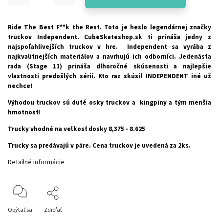
Ride The Best F**k the Rest. Toto je heslo legendárnej značky
truckov Independent. CubeSkateshop.sk ti prináša jedny z
najspoľahlivejších truckov v hre. Independent sa vyrába z
najkvalitnejších materiálov a navrhujú ich odborníci. Jedenásta
rada (Stage 11) prináša dlhoročné skúsenosti a najlepšie
vlastnosti predošlých sérií. Kto raz skúsil INDEPENDENT iné už
nechce!
Výhodou truckov sú duté osky truckov a kingpiny a tým menšia
hmotnosť!
Trucky vhodné na veľkosť dosky 8,375 - 8.625
Trucky sa predávajú v páre. Cena truckov je uvedená za 2ks.
Detailné informácie
Opýtať sa
Zdieľať