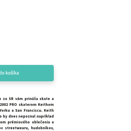
do košíka
p zo SR vám prináša skate a
 2002 PRO skaterom Keithom
orku a San Franciscu. Keith
to by dnes nepoznal napríklad
com prémiového oblečenia a
v streetwearu, hudobníkov,