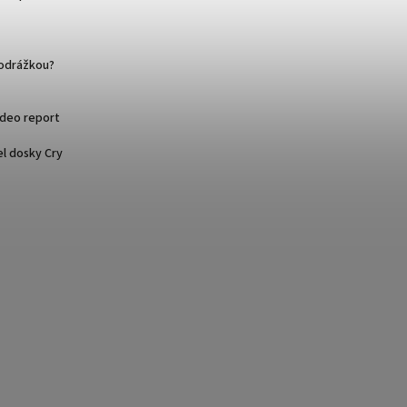
podrážkou?
ideo report
l dosky Cry