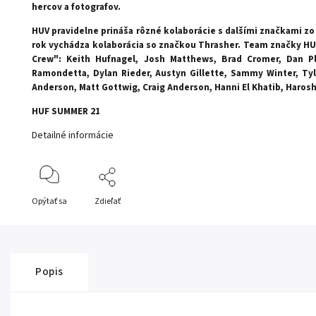
hercov a fotografov.
HUV pravidelne prináša rôzné kolaborácie s dalšími značkami z
rok vychádza kolaborácia so značkou Thrasher. Team značky HU
Crew": Keith Hufnagel, Josh Matthews, Brad Cromer, Dan P
Ramondetta, Dylan Rieder, Austyn Gillette, Sammy Winter, Tyl
Anderson, Matt Gottwig, Craig Anderson, Hanni El Khatib, Harosh
HUF SUMMER 21
Detailné informácie
Opýtať sa
Zdieľať
Popis