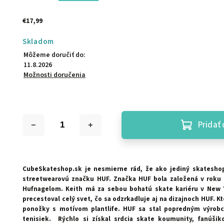
€17,99
Skladom
Môžeme doručiť do:
11.8.2026
Možnosti doručenia
Pridať 
CubeSkateshop.sk je nesmierne rád, že ako jediný skatesho
streetwearovú značku HUF.
Značka HUF bola založená v roku
Hufnagelom. Keith má za sebou bohatú skate kariéru v New Y
precestoval celý svet, čo sa odzrkadluje aj na dizajnoch HUF. K
ponožky s motívom plantlife. HUF sa stal popredným výrob
tenisiek. Rýchlo si získal srdcia skate koumunity,
fanúšiko