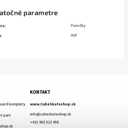
atočné parametre
Ponožky
ria
:
HUF
a
:
KONTAKT
board komplety
www.CubeSkateshop.sk
info
@
cubeskateshop.sk
t part
+421 902 522 458
eshop.sk