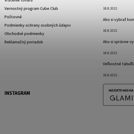
Vrátenie tovaru
Vernostný program Cube Club
18.8.2022
Poštovné
Ako si vybrať ko
Podmienky ochrany osobných údajov
18.8.2022
Obchodné podmienky
Ako si správne v
Reklamačný poriadok
18.8.2022
Veľkostné tabuľk
18.8.2022
INSTAGRAM