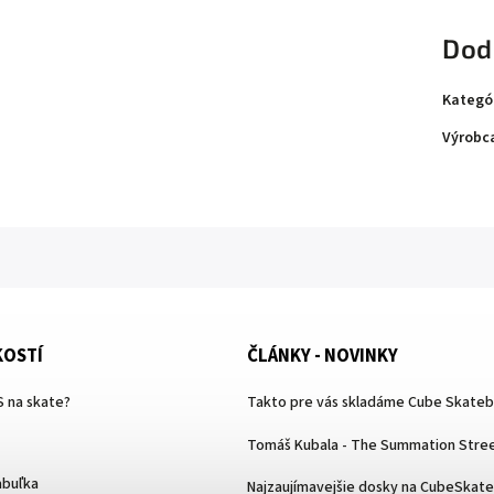
Dod
Kategó
Výrobc
KOSTÍ
ČLÁNKY - NOVINKY
 na skate?
Takto pre vás skladáme Cube Skate
Tomáš Kubala - The Summation Stree
abuľka
Najzaujímavejšie dosky na CubeSkat