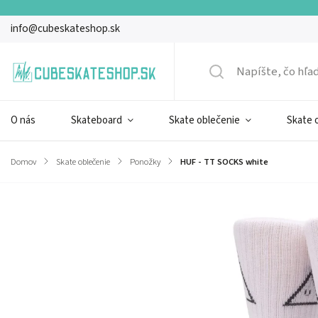
info@cubeskateshop.sk
O nás
Skateboard
Skate oblečenie
Skate 
Domov
/
Skate oblečenie
/
Ponožky
/
HUF - TT SOCKS white
Značka:
HUF