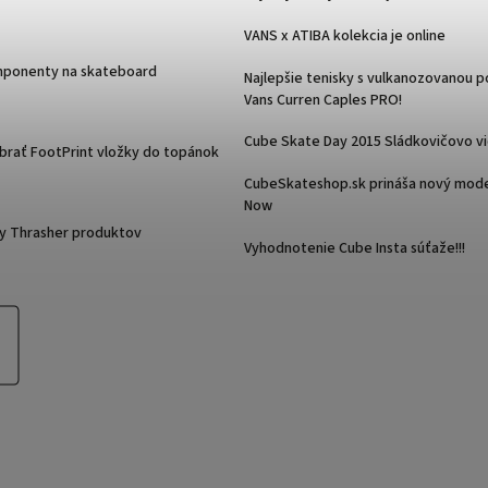
VANS x ATIBA kolekcia je online
mponenty na skateboard
Najlepšie tenisky s vulkanozovanou 
Vans Curren Caples PRO!
Cube Skate Day 2015 Sládkovičovo v
ybrať FootPrint vložky do topánok
CubeSkateshop.sk prináša nový mode
Now
y Thrasher produktov
Vyhodnotenie Cube Insta súťaže!!!