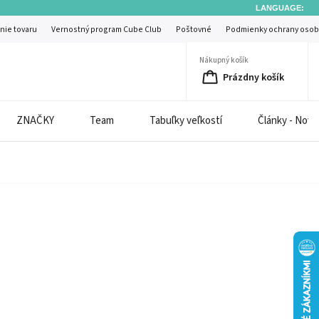
LANGUAGE:
nie tovaru
Vernostný program Cube Club
Poštovné
Podmienky ochrany osob
Nákupný košík
Prázdny košík
ZNAČKY
Team
Tabuľky veľkostí
Články - Novi