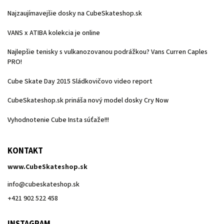
Najzaujímavejšie dosky na CubeSkateshop.sk
VANS x ATIBA kolekcia je online
Najlepšie tenisky s vulkanozovanou podrážkou? Vans Curren Caples
PRO!
Cube Skate Day 2015 Sládkovičovo video report
CubeSkateshop.sk prináša nový model dosky Cry Now
Vyhodnotenie Cube Insta súťaže!!!
KONTAKT
www.CubeSkateshop.sk
info
@
cubeskateshop.sk
+421 902 522 458
INSTAGRAM