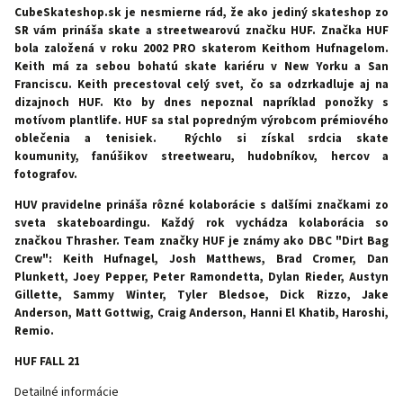
CubeSkateshop.sk je nesmierne rád, že ako jediný skateshop zo
SR vám prináša skate a streetwearovú značku HUF.
Značka HUF
bola založená v roku 2002 PRO skaterom Keithom Hufnagelom.
Keith má za sebou bohatú skate kariéru v New Yorku a San
Franciscu. Keith precestoval celý svet, čo sa odzrkadluje aj na
dizajnoch HUF. Kto by dnes nepoznal napríklad ponožky s
motívom plantlife. HUF sa stal popredným výrobcom prémiového
oblečenia a tenisiek. Rýchlo si získal srdcia skate
koumunity,
fanúšikov streetwearu, hudobníkov, hercov a
fotografov.
HUV pravidelne prináša rôzné kolaborácie s dalšími značkami zo
sveta skateboardingu. Každý rok vychádza kolaborácia so
značkou Thrasher. Team značky HUF je známy ako DBC "Dirt Bag
Crew": Keith Hufnagel, Josh Matthews, Brad Cromer, Dan
Plunkett, Joey Pepper, Peter Ramondetta, Dylan Rieder, Austyn
Gillette, Sammy Winter, Tyler Bledsoe, Dick Rizzo, Jake
Anderson, Matt Gottwig, Craig Anderson, Hanni El Khatib, Haroshi,
Remio.
HUF FALL 21
Detailné informácie