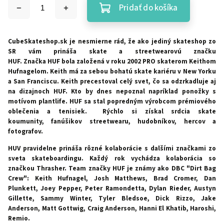
Pridať do košíka
CubeSkateshop.sk je nesmierne rád, že ako jediný skateshop zo
SR vám prináša skate a streetwearovú značku
HUF.
Značka
HUF
bola založená v roku 2002 PRO skaterom Keithom
Hufnagelom. Keith má za sebou bohatú skate kariéru v New Yorku
a San Franciscu. Keith precestoval celý svet, čo sa odzrkadluje aj
na dizajnoch HUF. Kto by dnes nepoznal napríklad ponožky s
motívom plantlife. HUF sa stal popredným výrobcom prémiového
oblečenia a tenisiek. Rýchlo si získal srdcia skate
koumunity,
fanúšikov streetwearu, hudobníkov, hercov a
fotografov.
HUV pravidelne prináša rôzné kolaborácie s dalšími značkami zo
sveta skateboardingu. Každý rok vychádza kolaborácia so
značkou Thrasher. Team značky HUF je známy ako DBC "Dirt Bag
Crew": Keith Hufnagel, Josh Matthews, Brad Cromer, Dan
Plunkett, Joey Pepper, Peter Ramondetta, Dylan Rieder, Austyn
Gillette, Sammy Winter, Tyler Bledsoe, Dick Rizzo, Jake
Anderson, Matt Gottwig, Craig Anderson, Hanni El Khatib, Haroshi,
Remio.