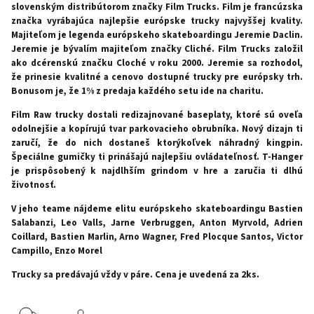
slovenským distribútorom značky Film Trucks. Film je francúzska
značka vyrábajúca najlepšie európske trucky najvyššej kvality.
Majiteľom je legenda európskeho skateboardingu Jeremie Daclin.
Jeremie je bývalím majiteľom značky Cliché. Film Trucks založil
ako dcérenskú značku Cloché v roku 2000. Jeremie sa rozhodol,
že prinesie kvalitné a cenovo dostupné trucky pre európsky trh.
Bonusom je, že 1% z predaja každého setu ide na charitu.
Film Raw trucky dostali redizajnované baseplaty, ktoré sú oveľa
odolnejšie a kopírujú tvar parkovacieho obrubníka. Nový dizajn ti
zaručí, že do nich dostaneš ktorýkoľvek náhradný kingpin.
Špeciálne gumičky ti prinášajú najlepšiu ovládateľnosť. T-Hanger
je prispôsobený k najdlhším grindom v hre a zaručia ti dlhú
životnosť.
V jeho teame nájdeme elitu európskeho skateboardingu Bastien
Salabanzi, Leo Valls, Jarne Verbruggen, Anton Myrvold, Adrien
Coillard, Bastien Marlin, Arno Wagner, Fred Plocque Santos, Victor
Campillo, Enzo Morel
Trucky sa predávajú vždy v páre. Cena je uvedená za 2ks.