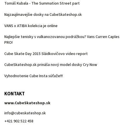
Tomáš Kubala - The Summation Street part
Najzaujímavejšie dosky na CubeSkateshop.sk
VANS x ATIBA kolekcia je online
Najlepšie tenisky s vulkanozovanou podrážkou? Vans Curren Caples
PRO!
Cube Skate Day 2015 Sládkovičovo video report
CubeSkateshop.sk prináša nový model dosky Cry Now
Vyhodnotenie Cube Insta súťaže!!!
KONTAKT
www.CubeSkateshop.sk
info
@
cubeskateshop.sk
+421 902 522 458