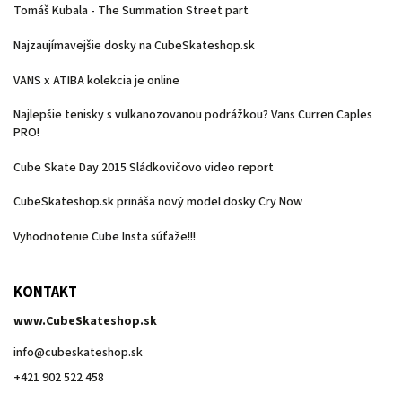
Tomáš Kubala - The Summation Street part
Najzaujímavejšie dosky na CubeSkateshop.sk
VANS x ATIBA kolekcia je online
Najlepšie tenisky s vulkanozovanou podrážkou? Vans Curren Caples
PRO!
Cube Skate Day 2015 Sládkovičovo video report
CubeSkateshop.sk prináša nový model dosky Cry Now
Vyhodnotenie Cube Insta súťaže!!!
KONTAKT
www.CubeSkateshop.sk
info
@
cubeskateshop.sk
+421 902 522 458