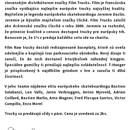
slovenským distribútorom značky Film Trucks. Film je francúzska
značka vyrábajúca najlepšie európske trucky najvyššej kvality.
Majiteľom je legenda európskeho skateboardingu Jeremie Daclin.
Jeremie je bývalím majiteľom značky Cliché. Film Trucks založil
ako dcérenskú značku Cloché v roku 2000. Jeremie sa rozhodol,
že prinesie kvalitné a cenovo dostupné trucky pre európsky trh.
Bonusom je, že 1% z predaja každého setu ide na charitu.
Film Raw trucky dostali redizajnované baseplaty, ktoré sú oveľa
odolnejšie a kopírujú tvar parkovacieho obrubníka. Nový dizajn ti
zaručí, že do nich dostaneš ktorýkoľvek náhradný kingpin.
Špeciálne gumičky ti prinášajú najlepšiu ovládateľnosť. T-Hanger
je prispôsobený k najdlhším grindom v hre a zaručia ti dlhú
životnosť.
V jeho teame nájdeme elitu európskeho skateboardingu Bastien
Salabanzi, Leo Valls, Jarne Verbruggen, Anton Myrvold, Adrien
Coillard, Bastien Marlin, Arno Wagner, Fred Plocque Santos, Victor
Campillo, Enzo Morel
Trucky sa predávajú vždy v páre. Cena je uvedená za 2ks.