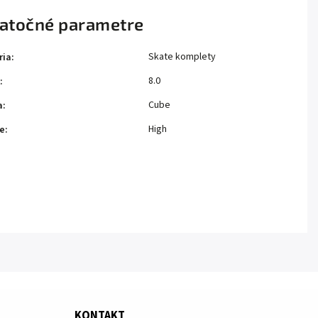
atočné parametre
Skate komplety
ria
:
8.0
:
Cube
a
:
High
e
:
KONTAKT