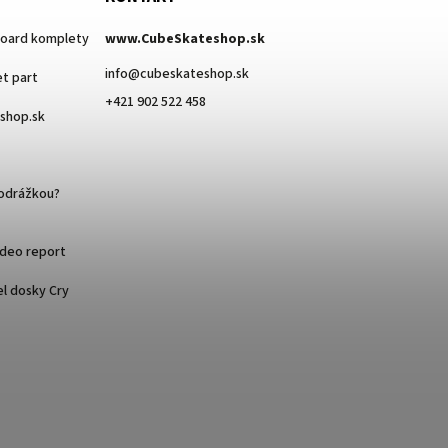
board komplety
www.CubeSkateshop.sk
info
@
cubeskateshop.sk
t part
+421 902 522 458
eshop.sk
podrážkou?
ideo report
l dosky Cry