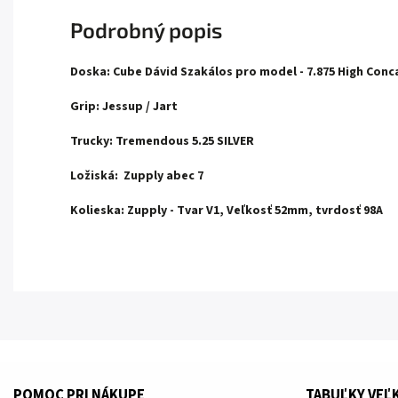
Podrobný popis
Doska: Cube Dávid Szakálos pro model - 7.875 High Conc
Grip: Jessup / Jart
Trucky: Tremendous 5.25 SILVER
Ložiská: Zupply abec 7
Kolieska: Zupply - Tvar V1, Veľkosť 52mm, tvrdosť 98A
POMOC PRI NÁKUPE
TABUĽKY VEĽ