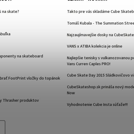
 na skate?
Takto pre vás skladáme Cube Skate
Tomáš Kubala - The Summation Stree
abuľka
Najzaujímavejšie dosky na CubeSkat
VANS x ATIBA kolekcia je online
mponenty na skateboard
Najlepšie tenisky s vulkanozovanou 
Vans Curren Caples PRO!
Cube Skate Day 2015 Sládkovičovo v
ybrať FootPrint vložky do topánok
CubeSkateshop.sk prináša nový mode
Now
y Thrasher produktov
Vyhodnotenie Cube Insta súťaže!!!