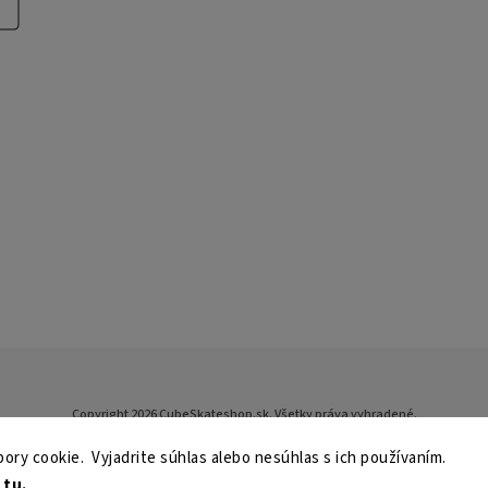
Copyright 2026
CubeSkateshop.sk
. Všetky práva vyhradené.
Upraviť nastavenie cookies
ry cookie. Vyjadrite súhlas alebo nesúhlas s ich používaním.
Vytvořil
Shoptet
| Design
Shoptak.cz
e
tu.