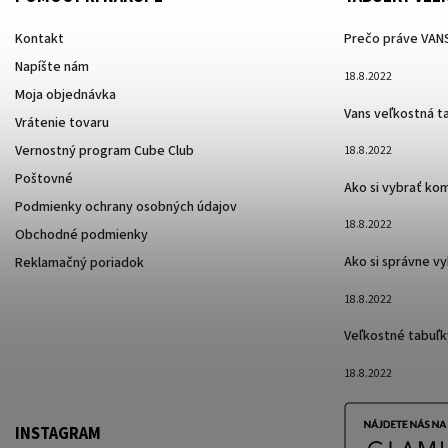
Kontakt
Prečo práve VANS
Napíšte nám
18.8.2022
Moja objednávka
Vans veľkostná t
Vrátenie tovaru
Vernostný program Cube Club
18.8.2022
Poštovné
Ako si vybrať ko
Podmienky ochrany osobných údajov
18.8.2022
Obchodné podmienky
Ako si správne v
Reklamačný poriadok
18.8.2022
Veľkostné tabuľk
18.8.2022
INSTAGRAM