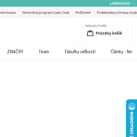
LANGUAGE:
nie tovaru
Vernostný program Cube Club
Poštovné
Podmienky ochrany osob
Nákupný košík
Prázdny košík
ZNAČKY
Team
Tabuľky veľkostí
Články - Novi