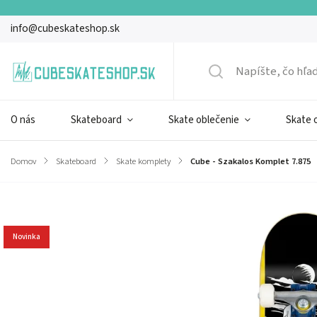
info@cubeskateshop.sk
O nás
Skateboard
Skate oblečenie
Skate 
Domov
/
Skateboard
/
Skate komplety
/
Cube - Szakalos Komplet 7.875
Značka:
Cube
Novinka