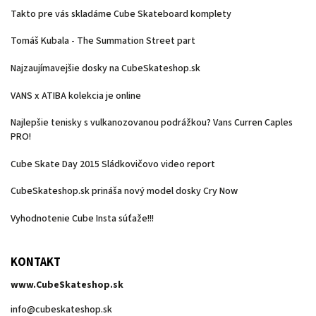
Takto pre vás skladáme Cube Skateboard komplety
Tomáš Kubala - The Summation Street part
Najzaujímavejšie dosky na CubeSkateshop.sk
VANS x ATIBA kolekcia je online
Najlepšie tenisky s vulkanozovanou podrážkou? Vans Curren Caples
PRO!
Cube Skate Day 2015 Sládkovičovo video report
CubeSkateshop.sk prináša nový model dosky Cry Now
Vyhodnotenie Cube Insta súťaže!!!
KONTAKT
www.CubeSkateshop.sk
info
@
cubeskateshop.sk