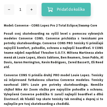
Pridať do košíka
Model: Converse - CONS Lopez Pro 2 Total Eclipse/Swamp Core
Posuň svoj skateboarding na vyšší level s pomocou vybraných
modelov Converse CONS. Converse prichádza s teniskami pre
potreby skateboardingu. Converse CONS PRO tenisky ti prinášajú
najvyšší komfort, pohodlie, ochranu a najlepší boardfeel. V CONS
teame nájdeš napríklad Thrasher S.O.T.Y. Miltona Martineza alebo
mená ak Louie Lopez, Alexis Sablone, Ben Reamers, Sean Pablo, Al
Davis, Aaron Herrington, Kevin Rodrigues, Zered Bassett, Eli Reed
atď.
Converse CONS ti prináša druhý PRO model Louie Lopez. Tenisky
sú inšpirované futbalovou siluetou Converse modelov. Tenisky
navrhoval 100% Louie pre potreby skateboardingu. Nemôže
chýbať Nike Air Zoom vložka pre najvyššie pohodlie a ochranu.
Vylepšená Converse podrážka ti zaručí najlepší boardfeel a dlhú
životnosť. Ak hľadáš top skate tenisky tak neváhaj a dopraj si to
najlepšie pre tvoj skateboarding a chodidlá.