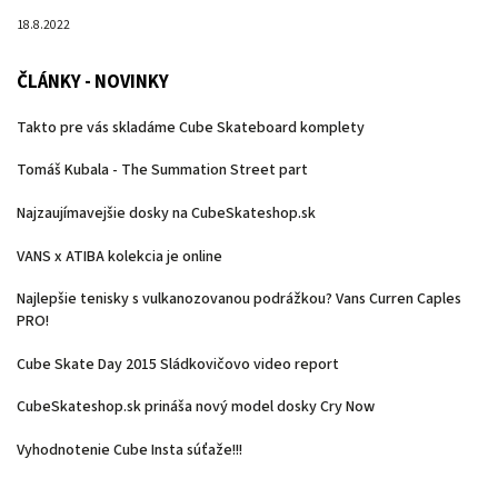
18.8.2022
ČLÁNKY - NOVINKY
Takto pre vás skladáme Cube Skateboard komplety
Tomáš Kubala - The Summation Street part
Najzaujímavejšie dosky na CubeSkateshop.sk
VANS x ATIBA kolekcia je online
Najlepšie tenisky s vulkanozovanou podrážkou? Vans Curren Caples
PRO!
Cube Skate Day 2015 Sládkovičovo video report
CubeSkateshop.sk prináša nový model dosky Cry Now
Vyhodnotenie Cube Insta súťaže!!!