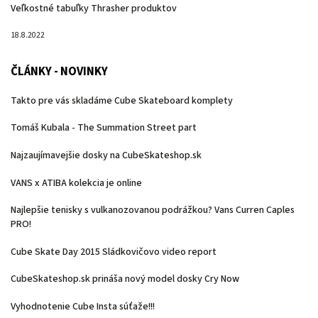
Veľkostné tabuľky Thrasher produktov
18.8.2022
ČLÁNKY - NOVINKY
Takto pre vás skladáme Cube Skateboard komplety
Tomáš Kubala - The Summation Street part
Najzaujímavejšie dosky na CubeSkateshop.sk
VANS x ATIBA kolekcia je online
Najlepšie tenisky s vulkanozovanou podrážkou? Vans Curren Caples
PRO!
Cube Skate Day 2015 Sládkovičovo video report
CubeSkateshop.sk prináša nový model dosky Cry Now
Vyhodnotenie Cube Insta súťaže!!!