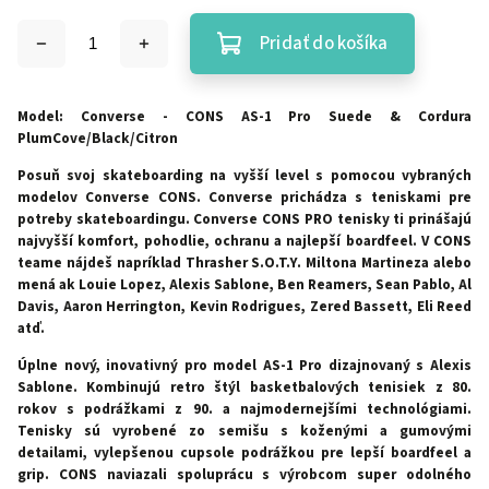
Pridať do košíka
Model: Converse - CONS AS-1 Pro Suede & Cordura
PlumCove/Black/Citron
Posuň svoj skateboarding na vyšší level s pomocou vybraných
modelov Converse CONS. Converse prichádza s teniskami pre
potreby skateboardingu. Converse CONS PRO tenisky ti prinášajú
najvyšší komfort, pohodlie, ochranu a najlepší boardfeel. V CONS
teame nájdeš napríklad Thrasher S.O.T.Y. Miltona Martineza alebo
mená ak Louie Lopez, Alexis Sablone, Ben Reamers, Sean Pablo, Al
Davis, Aaron Herrington, Kevin Rodrigues, Zered Bassett, Eli Reed
atď.
Úplne nový, inovativný pro model AS-1 Pro dizajnovaný s Alexis
Sablone. Kombinujú retro štýl basketbalových tenisiek z 80.
rokov s podrážkami z 90. a na
jmodernejšími technológiami.
Tenisky sú vyrobené zo semišu s koženými a gumovými
detailami, vylepšenou cupsole podrážkou pre lepší boardfeel a
grip. CONS naviazali spoluprácu s výrobcom super odolného