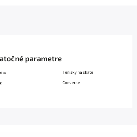
atočné parametre
Tenisky na skate
ria
:
Converse
a
: