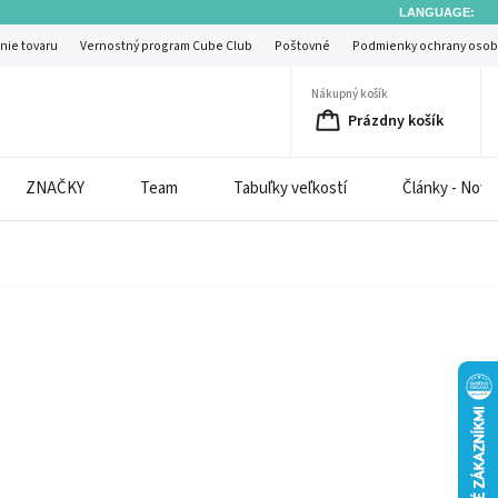
LANGUAGE:
nie tovaru
Vernostný program Cube Club
Poštovné
Podmienky ochrany osob
Nákupný košík
Prázdny košík
ZNAČKY
Team
Tabuľky veľkostí
Články - Novi