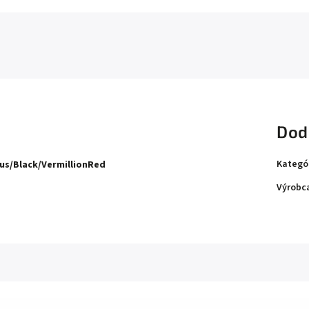
Dod
Kategó
us/Black/VermillionRed
Výrobc