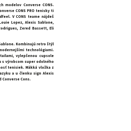
ých modelov Converse CONS.
Converse CONS PRO tenisky ti
ardfeel. V CONS teame nájdeš
Louie Lopez, Alexis Sablone,
odrigues, Zered Bassett, Eli
Sablone. Kombinujú retro štýl
modernejšími technológiami.
ailami, vylepšenou cupsole
cu s výrobcom super odolného
nosť tenisiek. Mäkká vložka z
azyku a u členku sign Alexis
od Converse Cons.