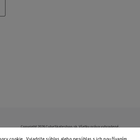
Copyright 2026
CubeSkateshop.sk
. Všetky práva vyhradené.
Upraviť nastavenie cookies
ry cookie. Vyjadrite súhlas alebo nesúhlas s ich používaním.
Vytvořil
Shoptet
| Design
Shoptak.cz