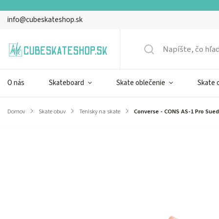
info@cubeskateshop.sk
O nás
Skateboard
Skate oblečenie
Skate 
Domov
/
Skate obuv
/
Tenisky na skate
/
Converse - CONS AS-1 Pro Sued
Značka:
Converse