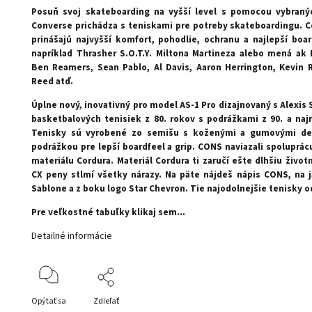
Posuň svoj skateboarding na vyšší level s pomocou vybran
Converse prichádza s teniskami pre potreby skateboardingu. 
prinášajú najvyšší komfort, pohodlie, ochranu a najlepší bo
napríklad Thrasher S.O.T.Y. Miltona Martineza alebo mená ak 
Ben Reamers, Sean Pablo, Al Davis, Aaron Herrington, Kevin R
Reed atď.
Úplne nový, inovativný pro model AS-1 Pro dizajnovaný s Alexis 
basketbalových tenisiek z 80. rokov s podrážkami z 90. a na
j
Tenisky sú vyrobené zo semišu s koženými a gumovými det
podrážkou pre lepší boardfeel a grip. CONS naviazali spoluprá
materiálu Cordura. Materiál Cordura ti zaručí ešte dlhšiu život
CX peny stlmí všetky nárazy. Na päte nájdeš nápis CONS, na j
Sablone a z boku logo Star Chevron. Tie najodolnejšie tenisky 
Pre veľkostné tabuľky klikaj sem...
Detailné informácie
Opýtať sa
Zdieľať