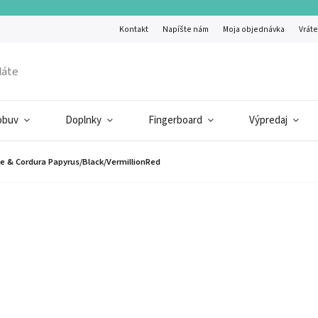
Kontakt
Napíšte nám
Moja objednávka
Vráte
obuv
Doplnky
Fingerboard
Výpredaj
e & Cordura Papyrus/Black/VermillionRed