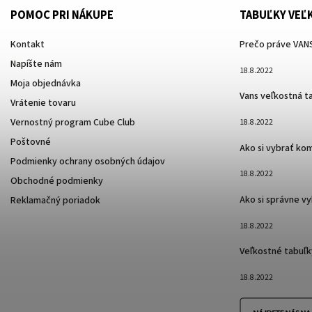
POMOC PRI NÁKUPE
TABUĽKY VEĽ
Kontakt
Prečo práve VANS
Napíšte nám
18.8.2022
Moja objednávka
Vans veľkostná t
Vrátenie tovaru
Vernostný program Cube Club
18.8.2022
Poštovné
Ako si vybrať ko
Podmienky ochrany osobných údajov
18.8.2022
Obchodné podmienky
Ako si správne v
Reklamačný poriadok
18.8.2022
Veľkostné tabuľk
18.8.2022