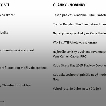
KOSTÍ
ČLÁNKY - NOVINKY
 na skate?
Takto pre vás skladáme Cube Skate
Tomáš Kubala - The Summation Stree
abuľka
Najzaujímavejšie dosky na CubeSkat
VANS x ATIBA kolekcia je online
mponenty na skateboard
Najlepšie tenisky s vulkanozovanou 
Vans Curren Caples PRO!
Cube Skate Day 2015 Sládkovičovo v
ybrať FootPrint vložky do topánok
CubeSkateshop.sk prináša nový mode
Now
y Thrasher produktov
Vyhodnotenie Cube Insta súťaže!!!