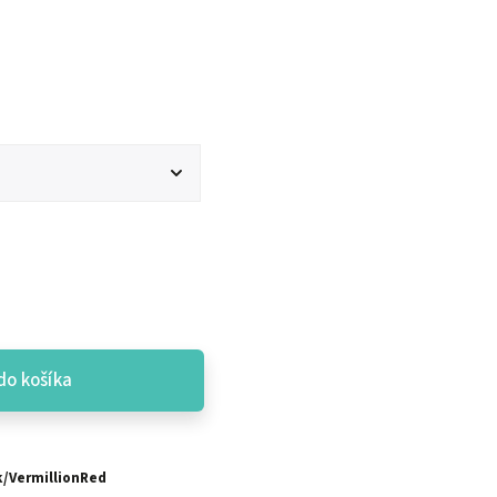
do košíka
k/VermillionRed