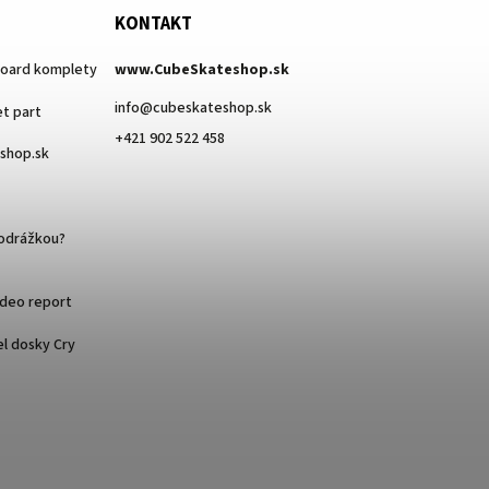
KONTAKT
board komplety
www.CubeSkateshop.sk
info
@
cubeskateshop.sk
t part
+421 902 522 458
eshop.sk
podrážkou?
ideo report
l dosky Cry