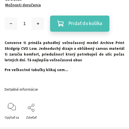
Možnosti doručenia
Pridať do košíka
Converse ti prináša pohodlný voľnočasový model Archive Print
Skidgrip CVO Low.
Jednoduchý dizajn a obľúbený canvas materiál
ti zaručia komfort, priedušnosť ktorý potrebuješ do ulíc počas
letných dní. Tá najlepšia voľnočasová obuv
Pre veľkostné tabuľky klikaj sem...
Detailné informácie
Opýtať sa
Zdieľať