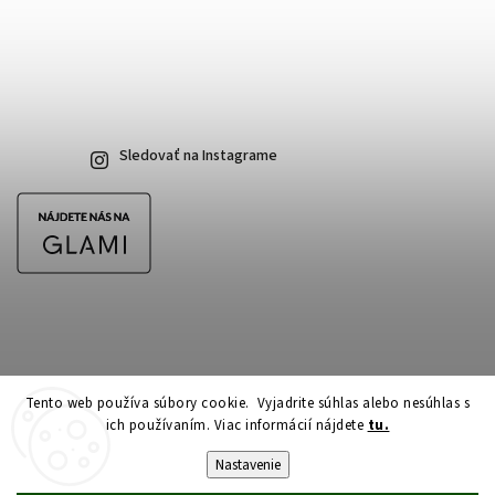
Sledovať na Instagrame
Tento web používa súbory cookie. Vyjadrite súhlas alebo nesúhlas s
ich používaním. Viac informácií nájdete
tu.
Copyright 2026
CubeSkateshop.sk
. Všetky práva vyhradené.
Upraviť nastavenie cookies
Nastavenie
Vytvořil
Shoptet
| Design
Shoptak.cz