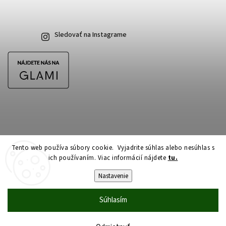
Sledovať na Instagrame
Tento web používa súbory cookie. Vyjadrite súhlas alebo nesúhlas s
ich používaním. Viac informácií nájdete
tu.
Copyright 2026
CubeSkateshop.sk
. Všetky práva vyhradené.
Upraviť nastavenie cookies
Nastavenie
Vytvořil
Shoptet
| Design
Shoptak.cz
Súhlasím