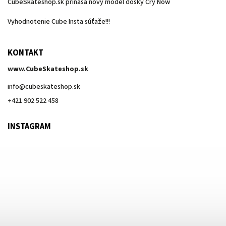
CubeSkateshop.sk prináša nový model dosky Cry Now
Vyhodnotenie Cube Insta súťaže!!!
KONTAKT
www.CubeSkateshop.sk
info
@
cubeskateshop.sk
+421 902 522 458
INSTAGRAM