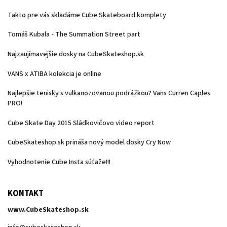
Takto pre vás skladáme Cube Skateboard komplety
Tomáš Kubala - The Summation Street part
Najzaujímavejšie dosky na CubeSkateshop.sk
VANS x ATIBA kolekcia je online
Najlepšie tenisky s vulkanozovanou podrážkou? Vans Curren Caples
PRO!
Cube Skate Day 2015 Sládkovičovo video report
CubeSkateshop.sk prináša nový model dosky Cry Now
Vyhodnotenie Cube Insta súťaže!!!
KONTAKT
www.CubeSkateshop.sk