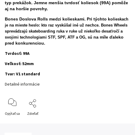
typ prekážok. Jemne menšia tvrdosť koliesok (99A) pomôže
aj na horšie povrchy.
Bones Doslova Rolls medzi kolieskami. Pri týchto ko
lieskach
je na mieste heslo: kto raz vyskúšal iné už nechce. Bones Wheels
sprevádzajú skateboarding ruka v ruke už niekoľko desaťročí a
na míle ďaleko
svojimi technologiami STF, SPF, ATF a OG, sú
pred konkurenciou.
Tvrdosť: 99A
Veľkosť: 52mm
Tvar: V1 standard
Detailné informácie
Opýtať sa
Zdieľať