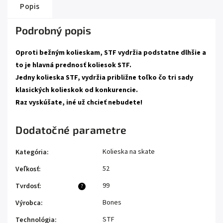
Popis
Podrobný popis
Oproti bežným kolieskam, STF vydržia podstatne dlhšie a
to je hlavná prednosť koliesok STF.
Jedny kolieska STF, vydržia približne toľko čo tri sady
klasických kolieskok od konkurencie.
Raz vyskúšate, iné už chcieť nebudete!
Dodatočné parametre
Kolieska na skate
Kategória
:
52
Veľkosť
:
99
Tvrdosť
:
?
Bones
Výrobca
:
STF
Technológia
: