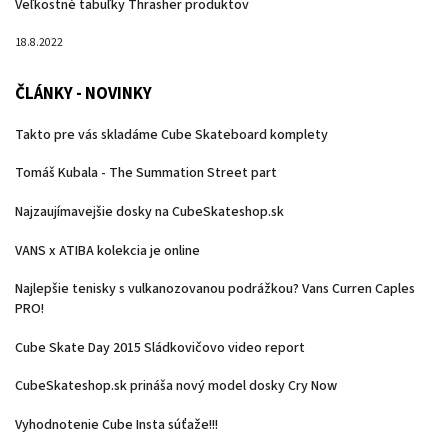
Veľkostné tabuľky Thrasher produktov
18.8.2022
ČLÁNKY - NOVINKY
Takto pre vás skladáme Cube Skateboard komplety
Tomáš Kubala - The Summation Street part
Najzaujímavejšie dosky na CubeSkateshop.sk
VANS x ATIBA kolekcia je online
Najlepšie tenisky s vulkanozovanou podrážkou? Vans Curren Caples
PRO!
Cube Skate Day 2015 Sládkovičovo video report
CubeSkateshop.sk prináša nový model dosky Cry Now
Vyhodnotenie Cube Insta súťaže!!!