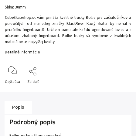
Šírka: 30mm
CubeSkateshop.sk vám prináša kvalitné trucky Bollie pre začiatočníkov a
pokročilých od nemeckej značky BlackRiver. Ktorý skater by nemal v
peračníku fingerboard?! Určite si pamätáte každú ogrindovanú lavicu a s
učitelom zhabaný fingerboard. Bollie trucky sú vyrobené z kvalitných
materiálov tej najvyššej kvality.
Detailné informácie
Opýtať sa
Zdieľať
Popis
Podrobný popis
Bollie trucky v žltom prevedení.