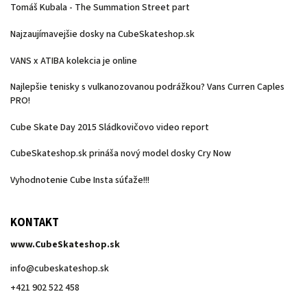
Tomáš Kubala - The Summation Street part
Najzaujímavejšie dosky na CubeSkateshop.sk
VANS x ATIBA kolekcia je online
Najlepšie tenisky s vulkanozovanou podrážkou? Vans Curren Caples
PRO!
Cube Skate Day 2015 Sládkovičovo video report
CubeSkateshop.sk prináša nový model dosky Cry Now
Vyhodnotenie Cube Insta súťaže!!!
KONTAKT
www.CubeSkateshop.sk
info
@
cubeskateshop.sk
+421 902 522 458