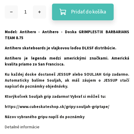
Pridať do košíka
Model: Antihero - Antihero - Doska GRIMPLESTIX BARBARIANS
TEAM 8.75
Antihero skateboards je vlajkovou loďou DLXSF distribúcie.
Antihero je legenda medzi americkými značkami. Americká
kvalita priamo zo San Francisca.
Ku každej doske dostaneš JESSUP alebo SOULJAH Grip zadarmo.
Automaticky balíme Souljah, ak máš záujem o JESSUP stačí
napísať do poznámky objednávky.
Ktorýkoľvek Souljah grip zadarmo! Vybrať si môžeš tu:
https://www.cubeskateshop.sk/gripy:souljah-griptape/
Názov vybraného gripu napíš do poznámky
Detailné informácie