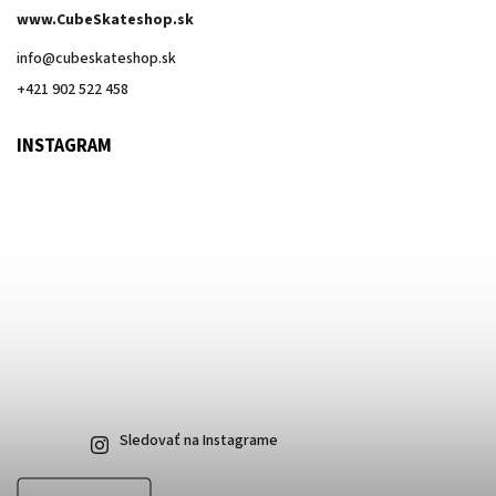
www.CubeSkateshop.sk
info
@
cubeskateshop.sk
+421 902 522 458
INSTAGRAM
Sledovať na Instagrame