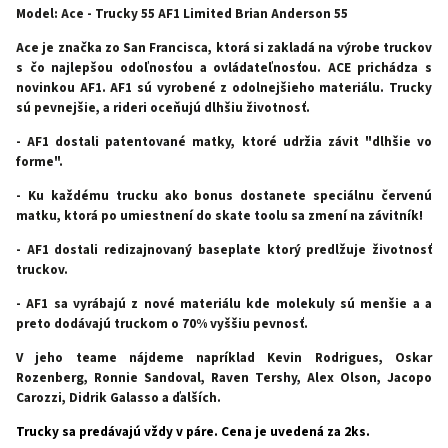
Model: Ace - Trucky 55 AF1 Limited Brian Anderson 55
Ace je značka zo San Francisca, ktorá si zakladá na výrobe truckov
s čo najlepšou odoľnosťou a ovládateľnosťou. ACE prichádza s
novinkou AF1.
AF1 sú vyrobené z odolnejšieho materiálu. Trucky
sú pevnejšie, a rideri oceňujú dlhšiu životnosť.
- AF1 dostali patentované matky, ktoré udržia závit "dlhšie vo
forme".
- Ku každému trucku ako bonus dostanete speciálnu červenú
matku, ktorá po umiestnení do skate toolu sa zmení na závitník!
- AF1
dostali redizajnovaný baseplate ktorý predlžuje životnosť
truckov.
- AF1 sa vyrábajú z nové materiálu kde molekuly sú menšie a a
preto dodávajú truckom o 70% vyššiu pevnosť.
V jeho teame nájdeme napríklad Kevin Rodrigues, Oskar
Rozenberg, Ronnie Sandoval, Raven Tershy, Alex Olson, Jacopo
Carozzi, Didrik Galasso a ďalších.
Trucky sa predávajú vždy v páre. Cena je uvedená za 2ks.