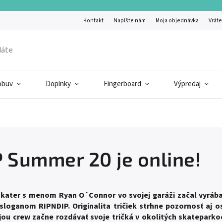
Kontakt
Napíšte nám
Moja objednávka
Vráte
obuv
Doplnky
Fingerboard
Výpredaj
 Summer 20 je online!
skater s menom Ryan O´Connor vo svojej garáži začal vyrábať
sloganom RIPNDIP. Originalita tričiek strhne pozornosť aj o
jou crew začne rozdávať svoje tričká v okolitých skateparko