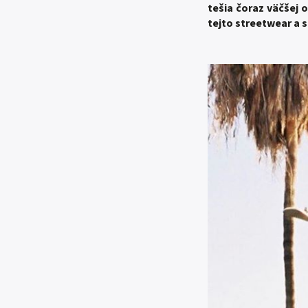
tešia čoraz väčšej
tejto streetwear a