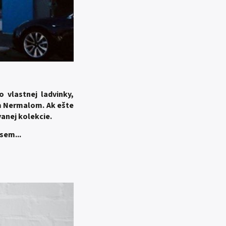
 vlastnej ladvinky,
om Nermalom. Ak ešte
vanej kolekcie.
 sem...