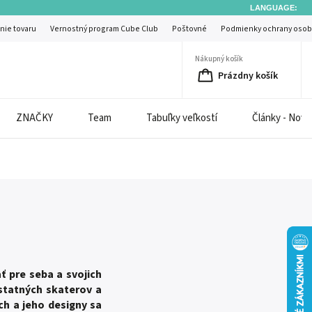
LANGUAGE:
nie tovaru
Vernostný program Cube Club
Poštovné
Podmienky ochrany osob
Nákupný košík
Prázdny košík
ZNAČKY
Team
Tabuľky veľkostí
Články - Novi
 pre seba a svojich
statných skaterov a
ch a jeho designy sa