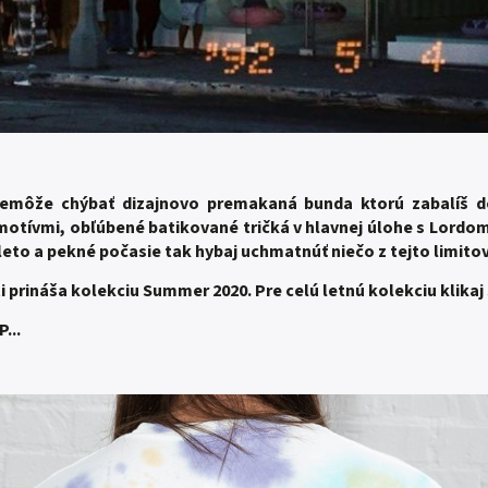
emôže chýbať dizajnovo premakaná bunda ktorú zabalíš do
motívmi, obľúbené batikované tričká v hlavnej úlohe s Lord
 leto a pekné počasie tak hybaj uchmatnúť niečo z tejto limito
i prináša kolekciu Summer 2020.
Pre celú letnú kolekciu klikaj
...