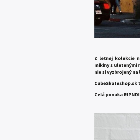
Z
letnej kolekcie n
mikiny s uletenými 
nie si vyzbrojený na
CubeSkateshop.sk t
Celá ponuka RIPNDIP