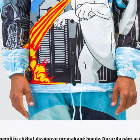
 nemôžu chýbať dizajnovo premakané bundy. Dorazila nám a