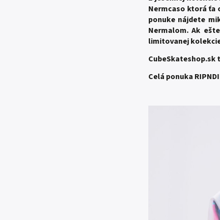
Nermcaso ktorá ťa o
ponuke nájdete mik
Nermalom. Ak ešte 
limitovanej kolekci
CubeSkateshop.sk ti
Celá ponuka RIPNDIP