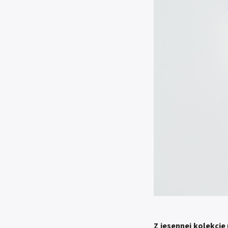
Z
jesennej kolekcie