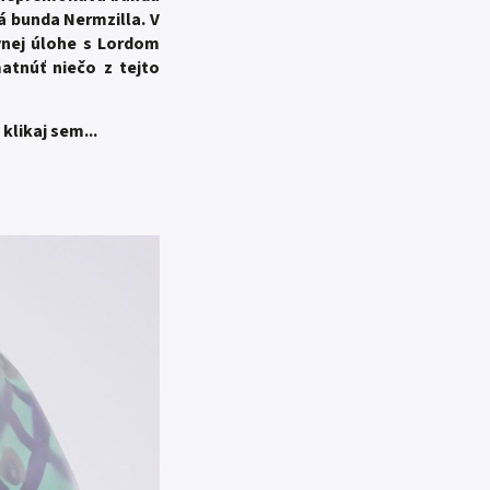
á bunda Nermzilla. V
vnej úlohe s Lordom
atnúť niečo z tejto
klikaj sem...