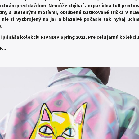
chráni pred dažďom. Nemôže chýbať ani parádna full printov
iny s uletenými motívmi, obľúbené batikované tričká v hla
nie si vyzbrojený na jar a bláznivé počasie tak hybaj uchm
e.
 prináša kolekciu RIPNDIP Spring 2021.
Pre celú jarnú kolekciu 
...