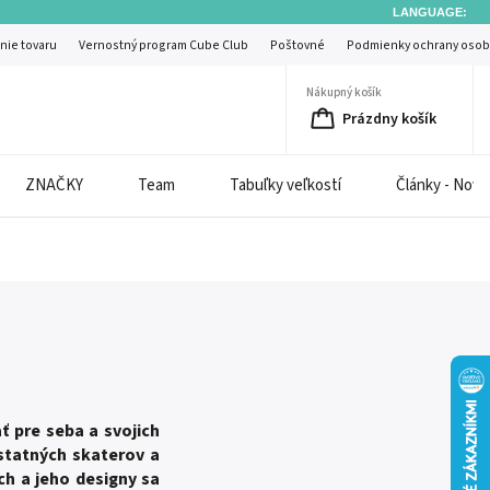
LANGUAGE:
nie tovaru
Vernostný program Cube Club
Poštovné
Podmienky ochrany osob
Nákupný košík
Prázdny košík
ZNAČKY
Team
Tabuľky veľkostí
Články - Novi
 pre seba a svojich
statných skaterov a
ch a jeho designy sa