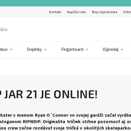
Kontakt
Napíšte nám
Moja objednávka
Vráte
obuv
Doplnky
Fingerboard
Výpredaj
 JAR 21 JE ONLINE!
skater s menom Ryan O´Connor vo svojej garáži začal vyrábať
sloganom RIPNDIP. Originalita tričiek strhne pozornosť aj o
jou crew začne rozdávať svoje tričká v okolitých skateparko