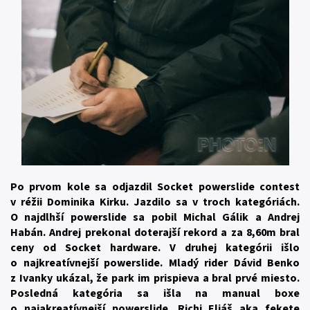
Po prvom kole sa odjazdil Socket powerslide contest
v réžii Dominika Kirku. Jazdilo sa v troch kategóriách.
O najdlhší powerslide sa pobil Michal Gálik a Andrej
Habán. Andrej prekonal doterajší rekord a za 8,60m bral
ceny od Socket hardware. V druhej kategórii išlo
o najkreatívnejší powerslide. Mladý rider Dávid Benko
z Ivanky ukázal, že park im prispieva a bral prvé miesto.
Posledná kategória sa išla na manual boxe
o najakreatívnejší powerslide. Richi Eliáš aka fekete