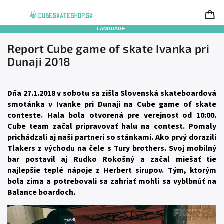
LANGUAGE:
Report Cube game of skate Ivanka pri
Dunaji 2018
Dňa 27.1.2018 v sobotu sa zišla Slovenská skateboardová
smotánka v Ivanke pri Dunaji na Cube game of skate
conteste. Hala bola otvorená pre verejnosť od 10:00.
Cube team začal pripravovať halu na contest. Pomaly
prichádzali aj naši partneri so stánkami. Ako prvý dorazili
Tlakers z východu na čele s Tury brothers. Svoj mobilný
bar postavil aj Rudko Rokošný a začal miešať tie
najlepšie teplé nápoje z Herbert sirupov. Tým, ktorým
bola zima a potrebovali sa zahriať mohli sa vyblbnúť na
Balance boardoch.