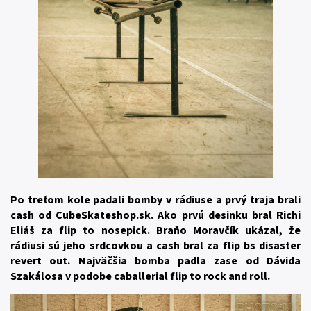
Po treťom kole padali bomby v rádiuse a prvý traja brali
cash od CubeSkateshop.sk. Ako prvú desinku bral Richi
Eliáš za flip to nosepick. Braňo Moravčík ukázal, že
rádiusi sú jeho srdcovkou a cash bral za flip bs disaster
revert out. Najväčšia bomba padla zase od Dávida
Szakálosa v podobe caballerial flip to rock and roll.