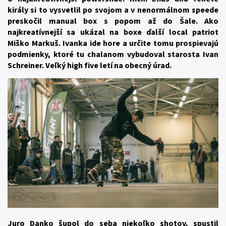
király si to vysvetlil po svojom a v nenormálnom speede
preskočil manual box s popom až do Šale. Ako
najkreatívnejší sa ukázal na boxe ďalší local patriot
Miško Markuš. Ivanka ide hore a určite tomu prospievajú
podmienky, ktoré tu chalanom vybudoval starosta Ivan
Schreiner. Veľký high five letí na obecný úrad.
Juro Danko šupol do seba niekoľko shotov, spustil