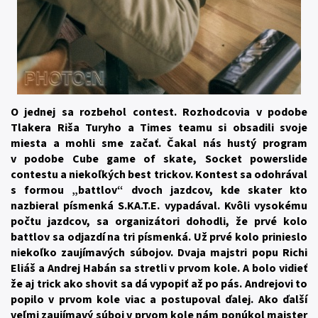
O jednej sa rozbehol contest. Rozhodcovia v podobe
Tlakera Riša Turyho a Times teamu si obsadili svoje
miesta a mohli sme začať. Čakal nás hustý program
v podobe Cube game of skate, Socket powerslide
contestu a niekoľkých best trickov. Kontest sa odohrával
s formou „battlov“ dvoch jazdcov, kde skater kto
nazbieral písmenká S.KA.T.E. vypadával. Kvôli vysokému
počtu jazdcov, sa organizátori dohodli, že prvé kolo
battlov sa odjazdí na tri písmenká. Už prvé kolo prinieslo
niekoľko zaujímavých súbojov. Dvaja majstri popu Richi
Eliáš a Andrej Habán sa stretli v prvom kole. A bolo vidieť
že aj trick ako shovit sa dá vypopiť až po pás. Andrejovi to
popilo v prvom kole viac a postupoval ďalej. Ako ďalší
veľmi zaujímavý súboj v prvom kole nám ponúkol majster