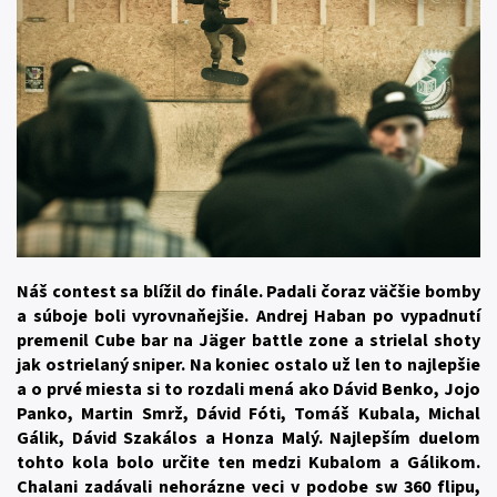
Náš contest sa blížil do finále. Padali čoraz väčšie bomby
a súboje boli vyrovnaňejšie. Andrej Haban po vypadnutí
premenil Cube bar na Jäger battle zone a strielal shoty
jak ostrielaný sniper. Na koniec ostalo už len to najlepšie
a o prvé miesta si to rozdali mená ako Dávid Benko, Jojo
Panko, Martin Smrž, Dávid Fóti, Tomáš Kubala, Michal
Gálik, Dávid Szakálos a Honza Malý. Najlepším duelom
tohto kola bolo určite ten medzi Kubalom a Gálikom.
Chalani zadávali nehorázne veci v podobe sw 360 flipu,