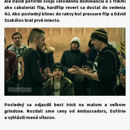
Ale Dávid potvrdil svoju celodennú dominanciu a s trikmi
ako cabalerial flip, hardflip revert sa dostal do vedenia
4:1. Ako posledný klinec do rakvy bol pressure flip a Dávid
Szakálos bral prvé miesto.
Posledný sa odjazdil best trick na malom a veľkom
grindoxe. Rozdali sme ceny od Ambassadors, Eufórie
a vyhlásili mená víťazov.