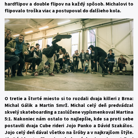
hardflipov a double flipov na každý spôsob. Michalovi to
flipovalo troška viac a postupoval do ďalšieho kola.
O tretie a štvrté miesto si to rozdali dvaja killeri z Brna:
Michal Gálik a Martin Smrž. Michal celý deň predvádzal
skvelý skateboarding a zaslúžene vypísmenkoval Martina
5:1. Nakoniec nám ostalo to najlepšie, kde sa proti sebe
postavili dvaja Cube rideri Jojo Panko a Dávid Szakálos.
Jojo celý deň dával všetko na šróby a v najkrajšom štýle.