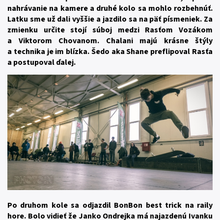
nahrávanie na kamere a druhé kolo sa mohlo rozbehnúť.
Latku sme už dali vyššie a jazdilo sa na päť písmeniek. Za
zmienku určite stojí súboj medzi Rasťom Vozákom
a Viktorom Chovanom. Chalani majú krásne štýly
a technika je im blízka. Šedo aka Shane preflipoval Rasťa
a postupoval ďalej.
Po druhom kole sa odjazdil BonBon best trick na raily
hore. Bolo vidieť že Janko Ondrejka má najazdenú Ivanku