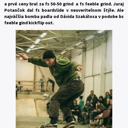
a prvé ceny bral za fs 50-50 grind a fs feeble grind. Juraj
Potančok dal fs boardslide v neuveriteľnom štýle. Ale
najväčšia bomba padla od Dávida Szakálosa v podobe bs
feeble gind kickflip out.