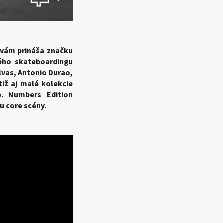
 vám prináša značku
vého skateboardingu
lvas, Antonio Durao,
iž aj malé kolekcie
. Numbers Edition
u core scény.