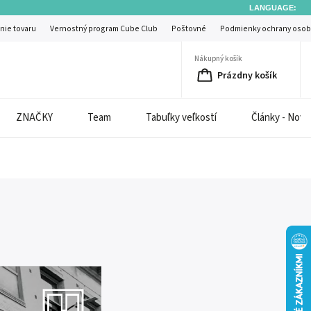
LANGUAGE:
nie tovaru
Vernostný program Cube Club
Poštovné
Podmienky ochrany osob
Nákupný košík
Prázdny košík
ZNAČKY
Team
Tabuľky veľkostí
Články - Novi