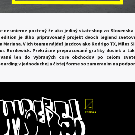
e nesmierne poctený že ako jediný skateshop zo Slovenska
dition je dlho pripravovaný projekt dvoch legiend sveto
a Mariana. V ich teame nájdeš jazdcov ako Rodrigo TX, Miles Si
us Bordewick. Prekrásne prepracované grafiky dosiek a takt
ávané len do vybraných core obchodov po celom svete
oarding v jednoduchej a čistej forme so zameraním na podpor