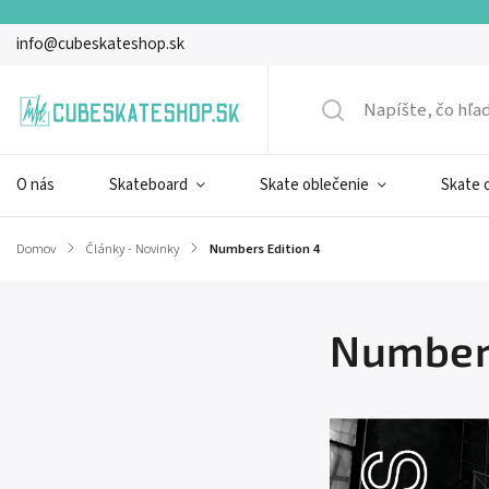
info@cubeskateshop.sk
O nás
Skateboard
Skate oblečenie
Skate 
Domov
/
Články - Novinky
/
Numbers Edition 4
Numbers