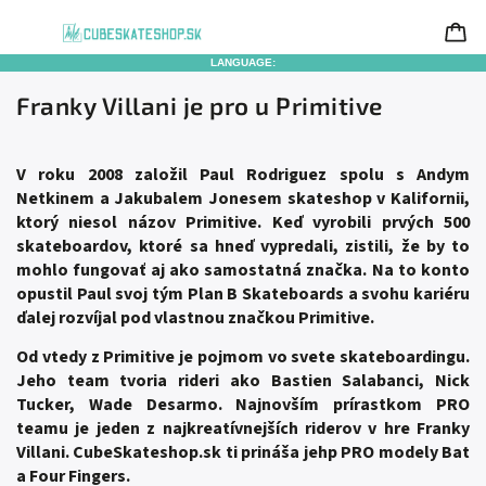
LANGUAGE:
Franky Villani je pro u Primitive
V roku 2008 založil Paul Rodriguez spolu s Andym
Netkinem a Jakubalem Jonesem skateshop v Kalifornii,
ktorý niesol názov Primitive. Keď vyrobili prvých 500
skateboardov, ktoré sa hneď vypredali, zistili, že by to
mohlo fungovať aj ako samostatná značka. Na to konto
opustil Paul svoj tým Plan B Skateboards a svohu kariéru
ďalej rozvíjal pod vlastnou značkou Primitive.
Od vtedy z Primitive je pojmom vo svete skateboardingu.
Jeho team tvoria rideri ako Bastien Salabanci, Nick
Tucker, Wade Desarmo. Najnovším prírastkom PRO
teamu je jeden z najkreatívnejších riderov v hre Franky
Villani. CubeSkateshop.sk ti prináša jehp PRO modely Bat
a Four Fingers.