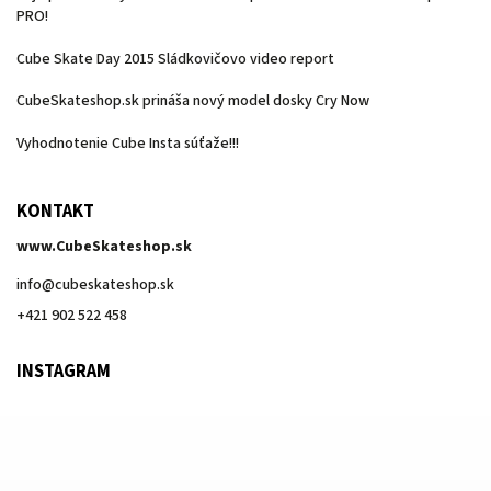
PRO!
Cube Skate Day 2015 Sládkovičovo video report
CubeSkateshop.sk prináša nový model dosky Cry Now
Vyhodnotenie Cube Insta súťaže!!!
KONTAKT
www.CubeSkateshop.sk
info
@
cubeskateshop.sk
+421 902 522 458
INSTAGRAM