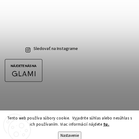
Sledovať na Instagrame
Tento web používa súbory cookie. Vyjadrite súhlas alebo nesúhlas s
ich používaním. Viac informácií nájdete
tu.
Copyright 2026
CubeSkateshop.sk
. Všetky práva vyhradené.
Upraviť nastavenie cookies
Nastavenie
Vytvořil
Shoptet
| Design
Shoptak.cz