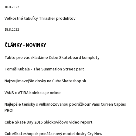
18.8.2022
Veľkostné tabuľky Thrasher produktov
18.8.2022
ČLÁNKY - NOVINKY
Takto pre vás skladáme Cube Skateboard komplety
Tomáš Kubala - The Summation Street part
Najzaujímavejšie dosky na CubeSkateshop.sk
VANS x ATIBA kolekcia je online
Najlepšie tenisky s vulkanozovanou podrážkou? Vans Curren Caples
PRO!
Cube Skate Day 2015 Sládkovičovo video report
CubeSkateshop.sk prináša nový model dosky Cry Now