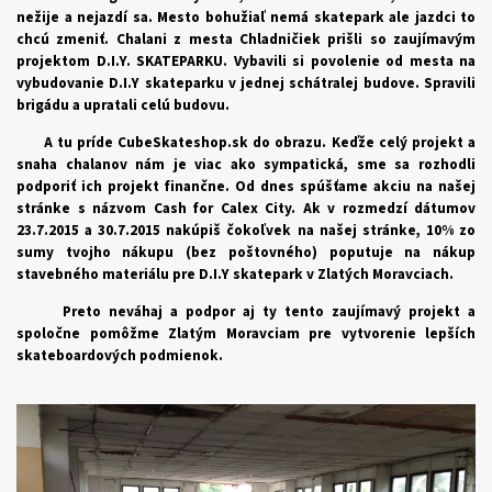
nežije a nejazdí sa. Mesto bohužiaľ nemá skatepark ale jazdci to
chcú zmeniť. Chalani z mesta Chladničiek prišli so zaujímavým
projektom D.I.Y. SKATEPARKU. Vybavili si povolenie od mesta na
vybudovanie D.I.Y skateparku v jednej schátralej budove. Spravili
brigádu a upratali celú budovu.
A tu príde CubeSkateshop.sk do obrazu. Keďže celý projekt a
snaha chalanov nám je viac ako sympatická, sme sa rozhodli
podporiť ich projekt finančne. Od dnes spúšťame akciu na našej
stránke s názvom Cash for Calex City. Ak v rozmedzí dátumov
23.7.2015 a 30.7.2015 nakúpiš čokoľvek na našej stránke, 10% zo
sumy tvojho nákupu (bez poštovného) poputuje na nákup
stavebného materiálu pre D.I.Y skatepark v Zlatých Moravciach.
Preto neváhaj a podpor aj ty tento zaujímavý projekt a
spoločne pomôžme Zlatým Moravciam pre vytvorenie lepších
skateboardových podmienok.