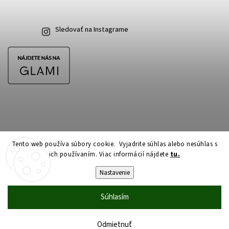
Sledovať na Instagrame
Tento web používa súbory cookie. Vyjadrite súhlas alebo nesúhlas s
ich používaním. Viac informácií nájdete
tu.
Copyright 2026
CubeSkateshop.sk
. Všetky práva vyhradené.
Upraviť nastavenie cookies
Nastavenie
Vytvořil
Shoptet
| Design
Shoptak.cz
Súhlasím
Odmietnuť