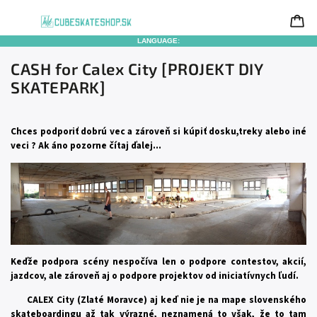
LANGUAGE:
CASH for Calex City [PROJEKT DIY
SKATEPARK]
Chces podporiť dobrú vec a zároveň si kúpiť dosku,treky alebo iné
veci ?
Ak áno pozorne čítaj ďalej...
Keďže podpora scény nespočíva len o podpore contestov, akcií,
jazdcov, ale zároveň aj o podpore projektov od iniciatívnych ľudí.
CALEX City (Zlaté Moravce) aj keď nie je na mape slovenského
skateboardingu až tak výrazné, neznamená to však, že to tam