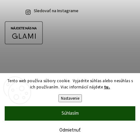
Sledovať na Instagrame
Tento web používa súbory cookie. Vyjadrite súhlas alebo nesúhlas s
ich používaním. Viac informácií nájdete
tu.
Copyright 2026
CubeSkateshop.sk
. Všetky práva vyhradené.
Upraviť nastavenie cookies
Nastavenie
Vytvořil
Shoptet
| Design
Shoptak.cz
Súhlasím
Odmietnuť