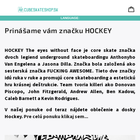
LANGUAGE:
Prinášame vám značku HOCKEY
HOCKEY The eyes without face je core skate značka
dvoch legiend underground skateboardingu Anthonyho
Van Engelena a Jasona Dilla. Značka bola založená ako
sesterská značka FUCKING AWESOME. Tieto dve značky
idú ruka v ruke a promujú core skateboarding a estetickú
hru krásnej deštrukcie. Team tvoria killeri ako Donovan
Piscopo, John Fitzgerald, Andrew Allen, Ben Kadow,
Caleb Barnett a Kevin Rodrigues.
V našej ponuke od teraz nájdete oblečenie a dosky
Hockey.
Pre celú ponuku klikaj sem...