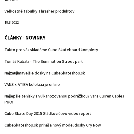
18.8.2022
Veľkostné tabuľky Thrasher produktov
18.8.2022
ČLÁNKY - NOVINKY
Takto pre vás skladáme Cube Skateboard komplety
Tomáš Kubala - The Summation Street part
Najzaujímavejšie dosky na CubeSkateshop.sk
VANS x ATIBA kolekcia je online
Najlepšie tenisky s vulkanozovanou podrážkou? Vans Curren Caples
PRO!
Cube Skate Day 2015 Sládkovičovo video report
CubeSkateshop.sk prináša nový model dosky Cry Now