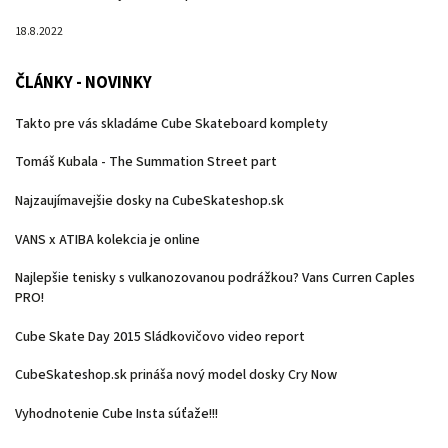
18.8.2022
ČLÁNKY - NOVINKY
Takto pre vás skladáme Cube Skateboard komplety
Tomáš Kubala - The Summation Street part
Najzaujímavejšie dosky na CubeSkateshop.sk
VANS x ATIBA kolekcia je online
Najlepšie tenisky s vulkanozovanou podrážkou? Vans Curren Caples
PRO!
Cube Skate Day 2015 Sládkovičovo video report
CubeSkateshop.sk prináša nový model dosky Cry Now
Vyhodnotenie Cube Insta súťaže!!!